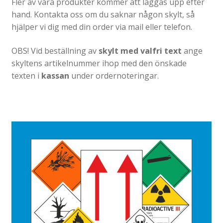
Katalog standardskyltar
Fler av våra produkter kommer att läggas upp efter
hand. Kontakta oss om du saknar någon skylt, så
Köpvillkor Webbshop
hjälper vi dig med din order via mail eller telefon.
Sekretess/cookiespolicy; GDPR
OBS! Vid beställning av
skylt med valfri text
ange
Kontakt
skyltens artikelnummer ihop med den önskade
Webbshop
texten i
kassan
under ordernoteringar.