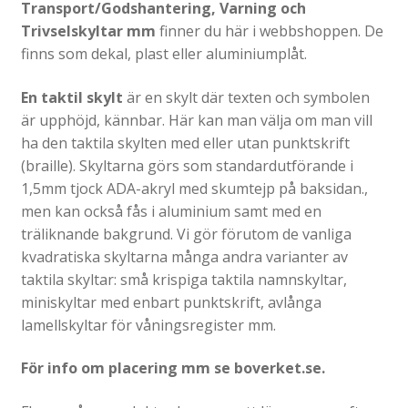
Transport/Godshantering, Varning och
Gravyr till industrin
Trivselskyltar mm
finner du här i webbshoppen. De
finns som dekal, plast eller aluminiumplåt.
Gravyr namnskyltar, plaketter mm
Ljus/LED/Profilskyltar
En taktil skylt
är en skylt där texten och symbolen
är upphöjd, kännbar. Här kan man välja om man vill
Stolpskyltar och pyloner i Skåne
ha den taktila skylten med eller utan punktskrift
Skyltsystem
(braille). Skyltarna görs som standardutförande i
Smidesskyltar, gjutna skyltar
1,5mm tjock ADA-akryl med skumtejp på baksidan.,
men kan också fås i aluminium samt med en
Standardskyltar
träliknande bakgrund. Vi gör förutom de vanliga
Taktila skyltar
kvadratiska skyltarna många andra varianter av
taktila skyltar: små krispiga taktila namnskyltar,
Tillgänglighet, kontrastmarkeringar
miniskyltar med enbart punktskrift, avlånga
Visitkort, flyers, reklamblad
lamellskyltar för våningsregister mm.
Om oss
Expand
För info om placering mm se boverket.se.
underm
Tjänster