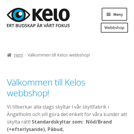
Hoppa
Hoppa
Meny
till
till
navigering
innehåll
Webbshop
Hem
Produkter
Expand
Hem
Välkommen till Kelos webbshop!
underm
Arenareklam
Bygg/hänvisning och områdeskartor
Välkommen till Kelos
Dekaler och magnetskyltar
webbshop!
Fasadskyltar
Flaggor, Roll-ups mm.
Vi tillverkar alla slags skyltar i vår skyltfabrik i
Fordonsdekor
Ängelholm och vill göra det enkelt för våra kunder att
skylta rätt!
Standardskyltar som: Nöd/Brand
Frigolit och akrylskyltar
(+efterlysande), Påbud,
Fönsterdekor, dekor, sol-säkerhetsfilm