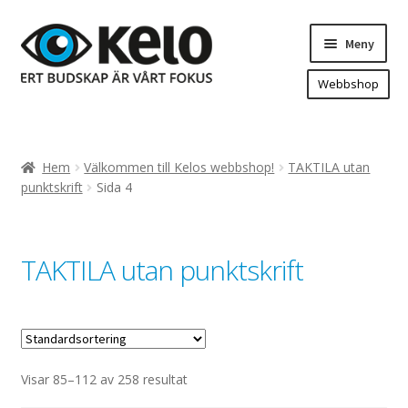
Hoppa
Hoppa
Meny
till
till
navigering
innehåll
Webbshop
Hem
Produkter
Expand
Hem
Välkommen till Kelos webbshop!
TAKTILA utan
underm
Arenareklam
punktskrift
Sida 4
Bygg/hänvisning och områdeskartor
Dekaler och magnetskyltar
TAKTILA utan punktskrift
Fasadskyltar
Flaggor, Roll-ups mm.
Fordonsdekor
Frigolit och akrylskyltar
Visar 85–112 av 258 resultat
Fönsterdekor, dekor, sol-säkerhetsfilm