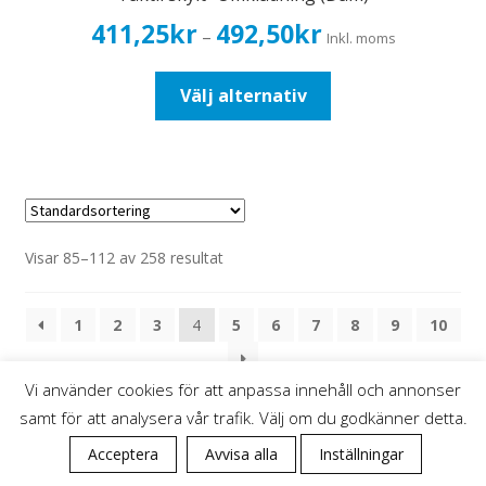
Prisintervall:
411,25
kr
492,50
kr
–
Inkl. moms
411,25kr329,00kr
till
Den
Välj alternativ
492,50kr394,00kr
här
produkten
har
flera
varianter.
De
Visar 85–112 av 258 resultat
olika
alternativen
1
2
3
4
5
6
7
8
9
10
kan
väljas
på
Vi använder cookies för att anpassa innehåll och annonser
produktsidan
samt för att analysera vår trafik. Välj om du godkänner detta.
0
Acceptera
Avvisa alla
Inställningar
KELO Ängelholm AB