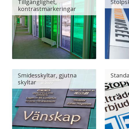
Tillgänglighet,
Stolps
kontrastmarkeringar
Smidesskyltar, gjutna
Standa
skyltar