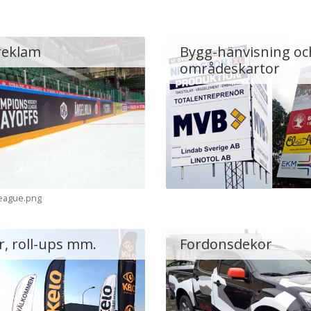
reklam
Bygg-hänvisning oc
områdeskartor
eague.png
r, roll-ups mm.
Fordonsdekor