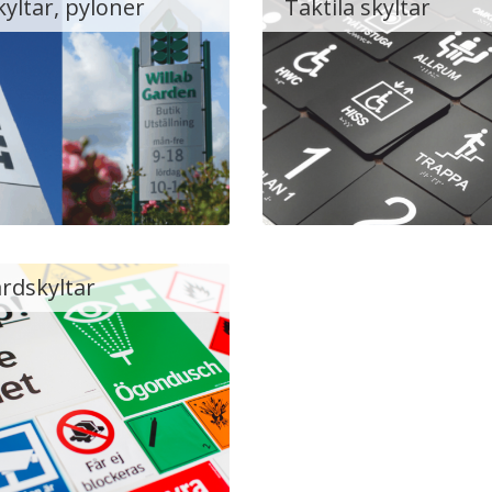
kyltar, pyloner
Taktila skyltar
rdskyltar