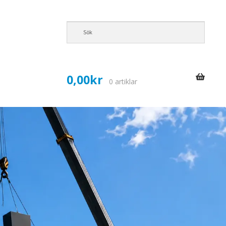
0,00
kr
0 artiklar