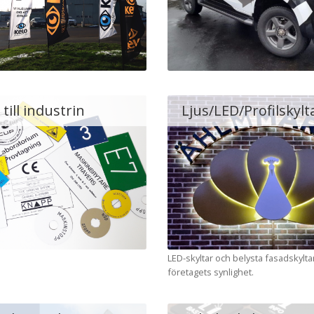
till industrin
Ljus/LED/Profilskylt
LED-skyltar och belysta fasadskylt
företagets synlighet.