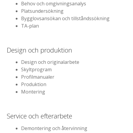
Katalog standardskyltar
Behov och omgivningsanalys
Platsundersökning
Köpvillkor Webbshop
Bygglovsansökan och tillståndssökning
Sekretess/cookiespolicy; GDPR
TA-plan
Kontakt
Webbshop
Design och produktion
Design och originalarbete
Skyltprogram
Profilmanualer
Produktion
Montering
Service och efterarbete
Demontering och återvinning