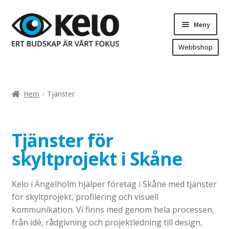
Hoppa
Hoppa
Meny
till
till
navigering
innehåll
Webbshop
Hem
Produkter
Expand
Hem
Tjänster
underm
Arenareklam
Bygg/hänvisning och områdeskartor
Tjänster för
Dekaler och magnetskyltar
skyltprojekt i Skåne
Fasadskyltar
Flaggor, Roll-ups mm.
Kelo i Ängelholm hjälper företag i Skåne med tjänster
Fordonsdekor
för skyltprojekt, profilering och visuell
Frigolit och akrylskyltar
kommunikation. Vi finns med genom hela processen,
från idé, rådgivning och projektledning till design,
Fönsterdekor, dekor, sol-säkerhetsfilm