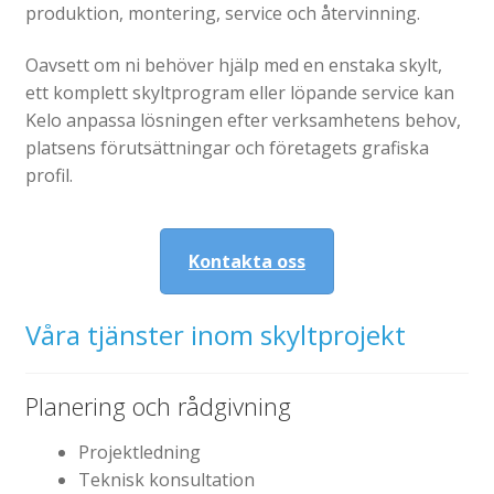
produktion, montering, service och återvinning.
Gravyr till industrin
Oavsett om ni behöver hjälp med en enstaka skylt,
Gravyr namnskyltar, plaketter mm
ett komplett skyltprogram eller löpande service kan
Ljus/LED/Profilskyltar
Kelo anpassa lösningen efter verksamhetens behov,
platsens förutsättningar och företagets grafiska
Stolpskyltar och pyloner i Skåne
profil.
Skyltsystem
Smidesskyltar, gjutna skyltar
Kontakta oss
Standardskyltar
Taktila skyltar
Våra tjänster inom skyltprojekt
Tillgänglighet, kontrastmarkeringar
Visitkort, flyers, reklamblad
Planering och rådgivning
Om oss
Expand
Projektledning
underm
Tjänster
Teknisk konsultation