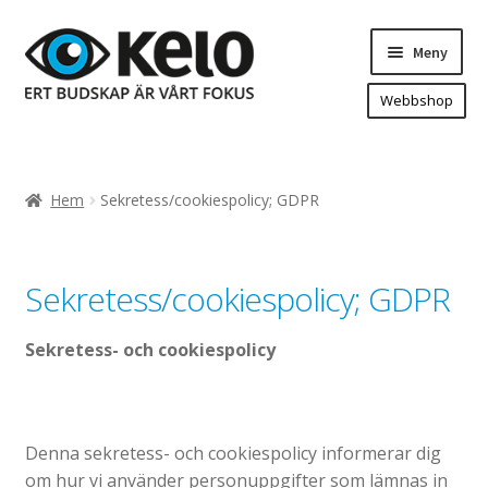
Hoppa
Hoppa
Meny
till
till
navigering
innehåll
Webbshop
Hem
Produkter
Expand
Hem
Sekretess/cookiespolicy; GDPR
underm
Arenareklam
Bygg/hänvisning och områdeskartor
Sekretess/cookiespolicy; GDPR
Dekaler och magnetskyltar
Fasadskyltar
Sekretess- och cookiespolicy
Flaggor, Roll-ups mm.
Fordonsdekor
Frigolit och akrylskyltar
Denna sekretess- och cookiespolicy informerar dig
om hur vi använder personuppgifter som lämnas in
Fönsterdekor, dekor, sol-säkerhetsfilm