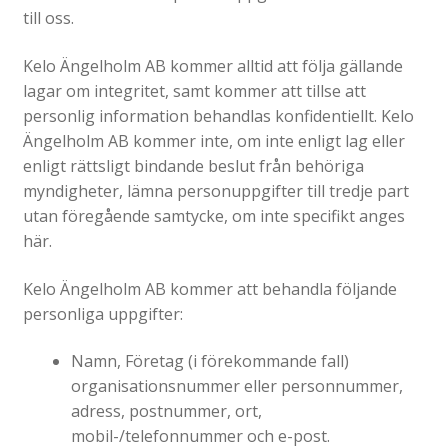
till oss.
Gravyr till industrin
Gravyr namnskyltar, plaketter mm
Kelo Ängelholm AB kommer alltid att följa gällande
lagar om integritet, samt kommer att tillse att
Ljus/LED/Profilskyltar
personlig information behandlas konfidentiellt. Kelo
Stolpskyltar och pyloner i Skåne
Ängelholm AB kommer inte, om inte enligt lag eller
enligt rättsligt bindande beslut från behöriga
Skyltsystem
myndigheter, lämna personuppgifter till tredje part
Smidesskyltar, gjutna skyltar
utan föregående samtycke, om inte specifikt anges
Standardskyltar
här.
Taktila skyltar
Kelo Ängelholm AB kommer att behandla följande
Tillgänglighet, kontrastmarkeringar
personliga uppgifter:
Visitkort, flyers, reklamblad
Namn, Företag (i förekommande fall)
Om oss
Expand
organisationsnummer eller personnummer,
underm
adress, postnummer, ort,
Tjänster
mobil-/telefonnummer och e-post.