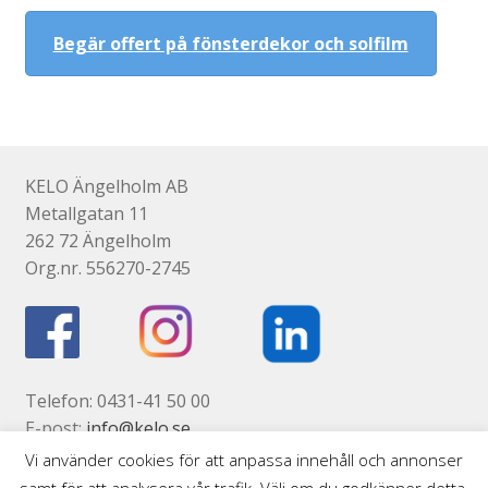
Begär offert på fönsterdekor och solfilm
KELO Ängelholm AB
Metallgatan 11
262 72 Ängelholm
Org.nr. 556270-2745
Telefon: 0431-41 50 00
E-post:
info@kelo.se
Kontaktsida
Vi använder cookies för att anpassa innehåll och annonser