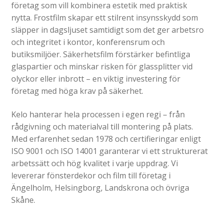
Katalog standardskyltar
företag som vill kombinera estetik med praktisk
nytta. Frostfilm skapar ett stilrent insynsskydd som
Köpvillkor Webbshop
släpper in dagsljuset samtidigt som det ger arbetsro
Sekretess/cookiespolicy; GDPR
och integritet i kontor, konferensrum och
Kontakt
butiksmiljöer. Säkerhetsfilm förstärker befintliga
glaspartier och minskar risken för glassplitter vid
Webbshop
olyckor eller inbrott – en viktig investering för
företag med höga krav på säkerhet.
Kelo hanterar hela processen i egen regi – från
rådgivning och materialval till montering på plats.
Med erfarenhet sedan 1978 och certifieringar enligt
ISO 9001 och ISO 14001 garanterar vi ett strukturerat
arbetssätt och hög kvalitet i varje uppdrag. Vi
levererar fönsterdekor och film till företag i
Ängelholm, Helsingborg, Landskrona och övriga
Skåne.