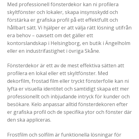
Med professionell fönsterdekor kan ni profilera
Gravyr till industrin
skyltfönster och lokaler, skapa insynsskydd och
förstärka er grafiska profil på ett effektfullt och
Gravyr namnskyltar, plaketter mm
hållbart sätt. Vi hjälper er att välja rätt lösning utifrån
Ljus/LED/Profilskyltar
era behov – oavsett om det gäller ett
Stolpskyltar och pyloner i Skåne
kontorslandskap i Helsingborg, en butik i Ängelholm
eller en industrifastighet i övriga Skåne.
Skyltsystem
Smidesskyltar, gjutna skyltar
Fönsterdekor är ett av de mest effektiva sätten att
profilera en lokal eller ett skyltfönster. Med
Standardskyltar
dekorfilm, frostad film eller tryckt fönsterfolie kan ni
Taktila skyltar
lyfta er visuella identitet och samtidigt skapa ett mer
Tillgänglighet, kontrastmarkeringar
professionellt och inbjudande intryck för kunder och
besökare. Kelo anpassar alltid fönsterdekoren efter
Visitkort, flyers, reklamblad
er grafiska profil och de specifika ytor och fönster där
Om oss
Expande
den ska appliceras.
underm
Tjänster
Frostfilm och solfilm är funktionella lösningar för