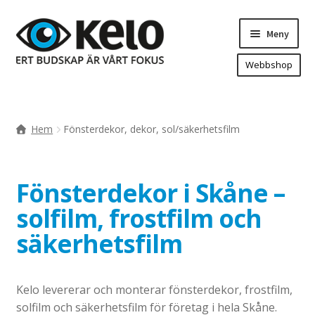
Hoppa
Hoppa
Meny
till
till
navigering
innehåll
Webbshop
Hem
Produkter
Expande
Hem
Fönsterdekor, dekor, sol/säkerhetsfilm
underm
Arenareklam
Bygg/hänvisning och områdeskartor
Fönsterdekor i Skåne –
Dekaler och magnetskyltar
solfilm, frostfilm och
Fasadskyltar
säkerhetsfilm
Flaggor, Roll-ups mm.
Fordonsdekor
Frigolit och akrylskyltar
Kelo levererar och monterar fönsterdekor, frostfilm,
solfilm och säkerhetsfilm för företag i hela Skåne.
Fönsterdekor, dekor, sol-säkerhetsfilm