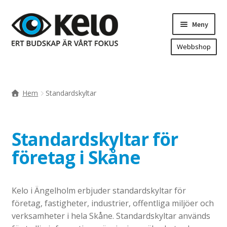
Hoppa
Hoppa
Meny
till
till
navigering
innehåll
Webbshop
Hem
Produkter
Expande
Hem
Standardskyltar
underm
Arenareklam
Bygg/hänvisning och områdeskartor
Standardskyltar för
Dekaler och magnetskyltar
företag i Skåne
Fasadskyltar
Flaggor, Roll-ups mm.
Fordonsdekor
Kelo i Ängelholm erbjuder standardskyltar för
företag, fastigheter, industrier, offentliga miljöer och
Frigolit och akrylskyltar
verksamheter i hela Skåne. Standardskyltar används
Fönsterdekor, dekor, sol-säkerhetsfilm