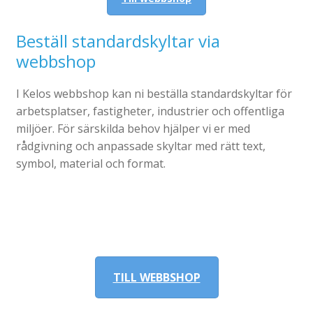
Katalog standardskyltar
Köpvillkor Webbshop
Beställ standardskyltar via
Sekretess/cookiespolicy; GDPR
webbshop
Kontakt
I Kelos webbshop kan ni beställa standardskyltar för
Webbshop
arbetsplatser, fastigheter, industrier och offentliga
miljöer. För särskilda behov hjälper vi er med
rådgivning och anpassade skyltar med rätt text,
symbol, material och format.
TILL WEBBSHOP