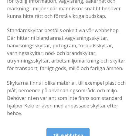
för tydlig information, vägvisning, säkerhet och
märkning i miljöer där människor snabbt behöver
Gravyr till industrin
kunna hitta rätt och förstå viktiga budskap.
Gravyr namnskyltar, plaketter mm
Ljus/LED/Profilskyltar
Standardskyltar beställs enkelt via vår webbshop.
Där hittar ni bland annat vägvisningsskyltar,
Stolpskyltar och pyloner i Skåne
hänvisningsskyltar, pictogram, förbudsskyltar,
Skyltsystem
varningsskyltar, nöd- och brandskyltar,
utrymningsskyltar, arbetsmiljömärkning och skyltar
Smidesskyltar, gjutna skyltar
för transport, farligt gods, miljö och farliga ämnen.
Standardskyltar
Skyltarna finns i olika material, till exempel plast och
Taktila skyltar
plåt, beroende på användningsområde och miljö.
Tillgänglighet, kontrastmarkeringar
Behöver ni en variant som inte finns som standard
Visitkort, flyers, reklamblad
hjälper Kelo er även med anpassade skyltar efter
behov.
Om oss
Expande
underm
Tjänster
Till webbshop