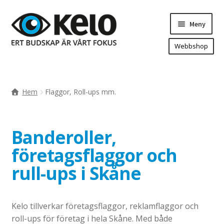
Hoppa
Hoppa
Meny
till
till
navigering
innehåll
Webbshop
Hem
Produkter
Expande
Hem
Flaggor, Roll-ups mm.
underm
Arenareklam
Bygg/hänvisning och områdeskartor
Banderoller,
Dekaler och magnetskyltar
företagsflaggor och
Fasadskyltar
rull-ups i Skåne
Flaggor, Roll-ups mm.
Fordonsdekor
Frigolit och akrylskyltar
Kelo tillverkar företagsflaggor, reklamflaggor och
roll-ups för företag i hela Skåne. Med både
Fönsterdekor, dekor, sol-säkerhetsfilm