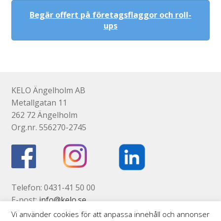
Begär offert på företagsflaggor och roll-
ups
KELO Ängelholm AB
Metallgatan 11
262 72 Ängelholm
Org.nr. 556270-2745
Telefon: 0431-41 50 00
E-post:
info@kelo.se
Kontaktsida
Vi använder cookies för att anpassa innehåll och annonser