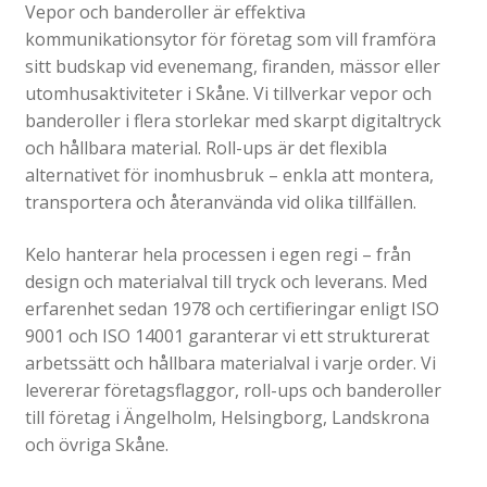
Katalog standardskyltar
Vepor och banderoller är effektiva
kommunikationsytor för företag som vill framföra
Köpvillkor Webbshop
sitt budskap vid evenemang, firanden, mässor eller
Sekretess/cookiespolicy; GDPR
utomhusaktiviteter i Skåne. Vi tillverkar vepor och
Kontakt
banderoller i flera storlekar med skarpt digitaltryck
och hållbara material. Roll-ups är det flexibla
Webbshop
alternativet för inomhusbruk – enkla att montera,
transportera och återanvända vid olika tillfällen.
Kelo hanterar hela processen i egen regi – från
design och materialval till tryck och leverans. Med
erfarenhet sedan 1978 och certifieringar enligt ISO
9001 och ISO 14001 garanterar vi ett strukturerat
arbetssätt och hållbara materialval i varje order. Vi
levererar företagsflaggor, roll-ups och banderoller
till företag i Ängelholm, Helsingborg, Landskrona
och övriga Skåne.