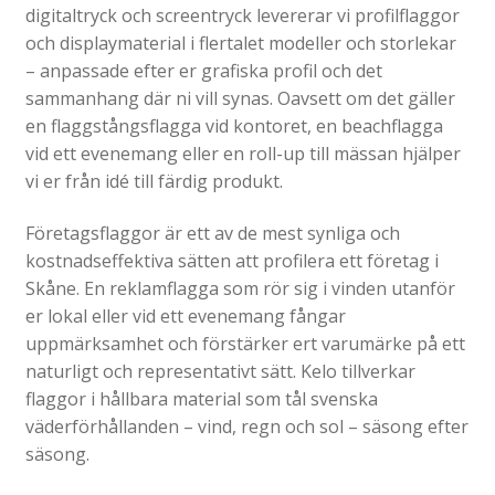
digitaltryck och screentryck levererar vi profilflaggor
Gravyr till industrin
och displaymaterial i flertalet modeller och storlekar
– anpassade efter er grafiska profil och det
Gravyr namnskyltar, plaketter mm
sammanhang där ni vill synas. Oavsett om det gäller
Ljus/LED/Profilskyltar
en flaggstångsflagga vid kontoret, en beachflagga
Stolpskyltar och pyloner i Skåne
vid ett evenemang eller en roll-up till mässan hjälper
vi er från idé till färdig produkt.
Skyltsystem
Smidesskyltar, gjutna skyltar
Företagsflaggor är ett av de mest synliga och
kostnadseffektiva sätten att profilera ett företag i
Standardskyltar
Skåne. En reklamflagga som rör sig i vinden utanför
Taktila skyltar
er lokal eller vid ett evenemang fångar
Tillgänglighet, kontrastmarkeringar
uppmärksamhet och förstärker ert varumärke på ett
naturligt och representativt sätt. Kelo tillverkar
Visitkort, flyers, reklamblad
flaggor i hållbara material som tål svenska
Om oss
Expande
väderförhållanden – vind, regn och sol – säsong efter
underm
säsong.
Tjänster