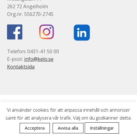
262 72 Ängelholm
Gravyr till industrin
Org.nr. 556270-2745
Gravyr namnskyltar, plaketter mm
Ljus/LED/Profilskyltar
Stolpskyltar och pyloner i Skåne
Telefon: 0431-41 50 00
Skyltsystem
E-post:
info@kelo.se
Smidesskyltar, gjutna skyltar
Kontaktsida
Standardskyltar
Taktila skyltar
Tillgänglighet, kontrastmarkeringar
Visitkort, flyers, reklamblad
Vi använder cookies för att anpassa innehåll och annonser
Om oss
Expand
samt för att analysera vår trafik. Välj om du godkänner detta.
0
underm
Tjänster
Acceptera
Avvisa alla
Inställningar