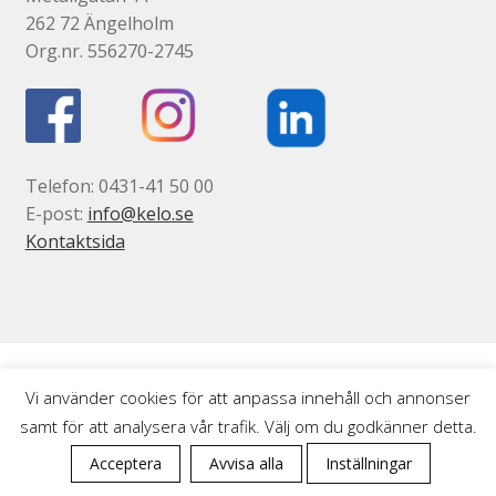
262 72 Ängelholm
Gravyr till industrin
Org.nr. 556270-2745
Gravyr namnskyltar, plaketter mm
Ljus/LED/Profilskyltar
Stolpskyltar och pyloner i Skåne
Telefon: 0431-41 50 00
Skyltsystem
E-post:
info@kelo.se
Smidesskyltar, gjutna skyltar
Kontaktsida
Standardskyltar
Taktila skyltar
Tillgänglighet, kontrastmarkeringar
Visitkort, flyers, reklamblad
Vi använder cookies för att anpassa innehåll och annonser
Om oss
Expand
samt för att analysera vår trafik. Välj om du godkänner detta.
0
underm
Tjänster
Acceptera
Avvisa alla
Inställningar