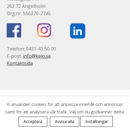
262 72 Ängelholm
Gravyr till industrin
Org.nr. 556270-2745
Gravyr namnskyltar, plaketter mm
Ljus/LED/Profilskyltar
Stolpskyltar och pyloner i Skåne
Telefon: 0431-41 50 00
Skyltsystem
E-post:
info@kelo.se
Smidesskyltar, gjutna skyltar
Kontaktsida
Standardskyltar
Taktila skyltar
Tillgänglighet, kontrastmarkeringar
Visitkort, flyers, reklamblad
Vi använder cookies för att anpassa innehåll och annonser
Om oss
Expand
samt för att analysera vår trafik. Välj om du godkänner detta.
0
underm
Tjänster
Acceptera
Avvisa alla
Inställningar