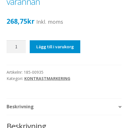
varannan
Katalog standardskyltar
Köpvillkor Webbshop
268,75
kr
Sekretess/cookiespolicy; GDPR
Inkl. moms
Kontakt
Webbshop
100mm
Lägg till i varukorg
svart/vit,
1000mm
-
varannan
Artikelnr:
185-00935
Kategori:
KONTRASTMARKERING
mängd
Beskrivning
Beskrivning