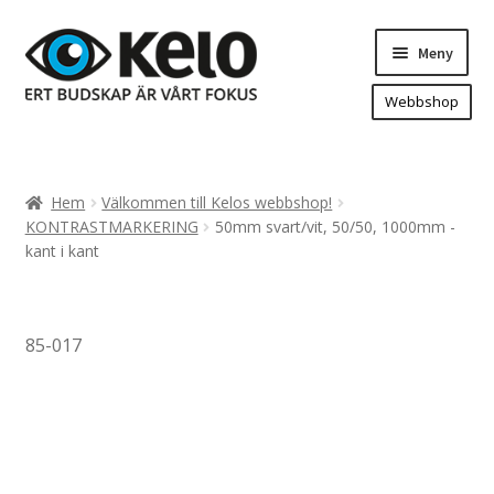
Hoppa
Hoppa
Meny
till
till
navigering
innehåll
Webbshop
Hem
Produkter
Expand
Hem
Välkommen till Kelos webbshop!
underm
Arenareklam
KONTRASTMARKERING
50mm svart/vit, 50/50, 1000mm -
kant i kant
Bygg/hänvisning och områdeskartor
Dekaler och magnetskyltar
Fasadskyltar
85-017
Flaggor, Roll-ups mm.
Fordonsdekor
Frigolit och akrylskyltar
Fönsterdekor, dekor, sol-säkerhetsfilm