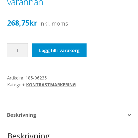
varannan
Katalog standardskyltar
Köpvillkor Webbshop
268,75
kr
Sekretess/cookiespolicy; GDPR
Inkl. moms
Kontakt
Webbshop
70mm
Lägg till i varukorg
svart/vit,
1000mm
-
varannan
Artikelnr:
185-06235
Kategori:
KONTRASTMARKERING
mängd
Beskrivning
Beskrivning