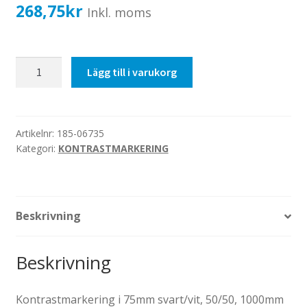
Katalog standardskyltar
268,75
kr
Inkl. moms
Köpvillkor Webbshop
Sekretess/cookiespolicy; GDPR
75mm
Lägg till i varukorg
Kontakt
svart/vit,
Webbshop
50/50,
1000mm
mängd
Artikelnr:
185-06735
Kategori:
KONTRASTMARKERING
Beskrivning
Beskrivning
Kontrastmarkering i 75mm svart/vit, 50/50, 1000mm