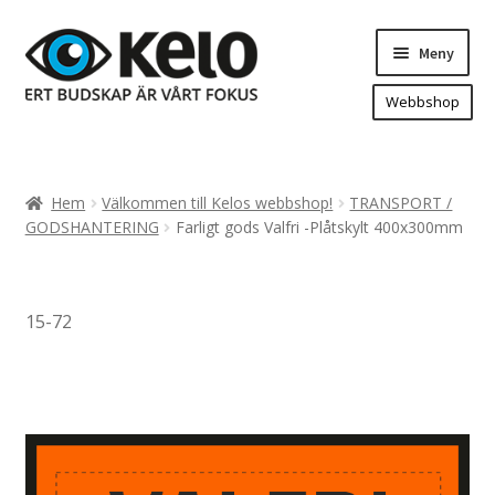
Hoppa
Hoppa
Meny
till
till
navigering
innehåll
Webbshop
Hem
Produkter
Expand
Hem
Välkommen till Kelos webbshop!
TRANSPORT /
underm
Arenareklam
GODSHANTERING
Farligt gods Valfri -Plåtskylt 400x300mm
Bygg/hänvisning och områdeskartor
Dekaler och magnetskyltar
15-72
Fasadskyltar
Flaggor, Roll-ups mm.
Fordonsdekor
Frigolit och akrylskyltar
Fönsterdekor, dekor, sol-säkerhetsfilm