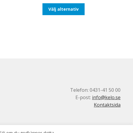
till
Den
Välj alternativ
193,75kr155,00kr
här
produkten
har
flera
varianter.
De
olika
alternativen
kan
väljas
på
produktsidan
Telefon: 0431-41 50 00
E-post:
info@kelo.se
Kontaktsida
 Välj om du godkänner detta.