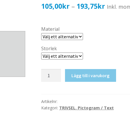
Prisinter
105,00
kr
193,75
kr
–
Inkl. mo
105,00k
till
Material
193,75k
Storlek
Hiss
Lägg till i varukorg
mängd
Artikelnr:
Kategori:
TRIVSEL. Pictogram / Text