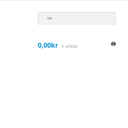
0,00
kr
0 artiklar