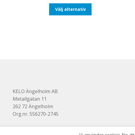
till
Den
Välj alternativ
193,75kr155,00kr
här
produkten
har
flera
varianter.
De
olika
alternativen
kan
väljas
på
produktsidan
KELO Ängelholm AB
Metallgatan 11
262 72 Ängelholm
Org.nr. 556270-2745
Vi använder cookies för att