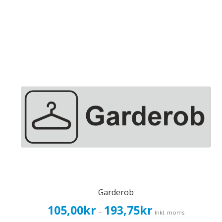
Garderob
Prisintervall:
105,00
kr
193,75
kr
–
Inkl. moms
105,00kr84,00kr