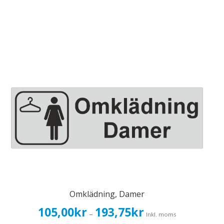
Omklädning, Damer
Prisintervall:
105,00
kr
193,75
kr
–
Inkl. moms
105,00kr84,00kr