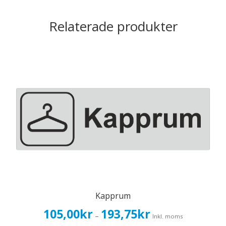
Relaterade produkter
Kapprum
Prisintervall:
105,00
kr
193,75
kr
–
Inkl. moms
105,00kr84,00kr