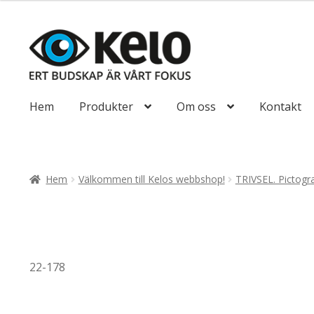
till
193,75kr155
Hoppa
Hoppa
till
till
navigering
innehåll
Hem
Produkter
Om oss
Kontakt
Hem
Välkommen till Kelos webbshop!
TRIVSEL. Pictogr
22-178