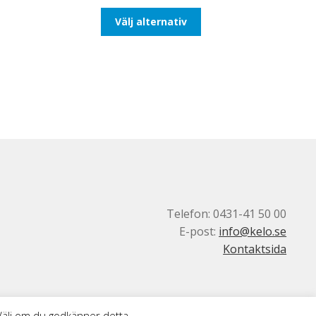
till
Den
Välj alternativ
116,25kr93,00kr
här
produkten
har
flera
varianter.
De
olika
alternativen
kan
väljas
på
produktsidan
Telefon: 0431-41 50 00
E-post:
info@kelo.se
Kontaktsida
 Välj om du godkänner detta.