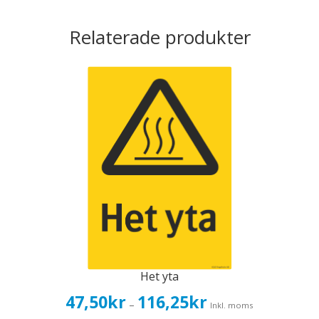
Relaterade produkter
Het yta
Prisintervall:
47,50
kr
116,25
kr
–
Inkl. moms
47,50kr38,00kr