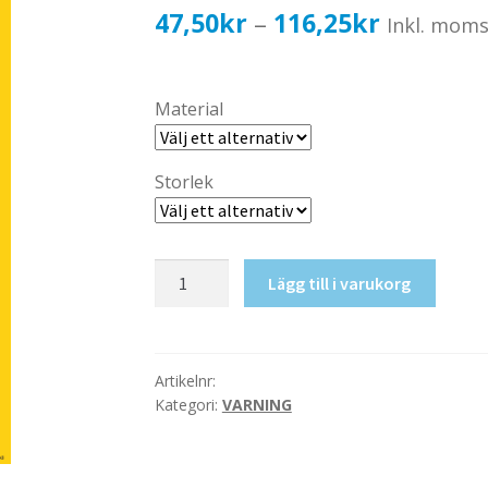
Prisinterv
47,50
kr
116,25
kr
–
Inkl. mom
47,50kr3
till
Material
116,25kr
Storlek
Kokande
Lägg till i varukorg
vatten
mängd
Artikelnr:
Kategori:
VARNING