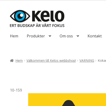
till
116,25kr93,00
Hoppa
Hoppa
till
till
navigering
innehåll
Hem
Produkter
Om oss
Kontakt
Hem
Välkommen till Kelos webbshop!
VARNING
Koka
10-159