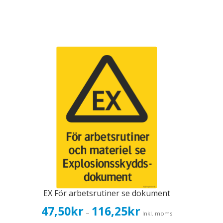
EX För arbetsrutiner se dokument
Prisintervall:
47,50
kr
116,25
kr
–
Inkl. moms
47,50kr38,00kr