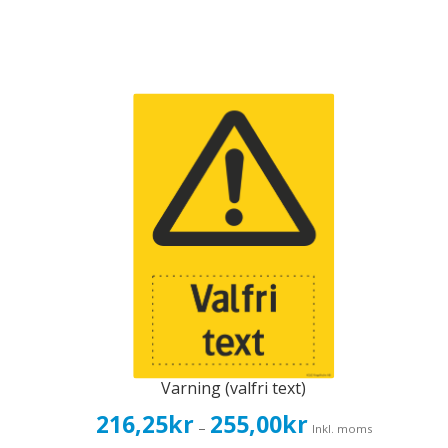
Varning (valfri text)
Prisintervall:
216,25
kr
255,00
kr
–
Inkl. moms
216,25kr173,00kr