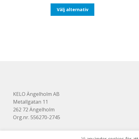
till
Den
Välj alternativ
255,00kr204,00kr
här
produkten
har
flera
varianter.
De
olika
alternativen
kan
väljas
på
produktsidan
KELO Ängelholm AB
Metallgatan 11
262 72 Ängelholm
Org.nr. 556270-2745
Vi använder cookies för att