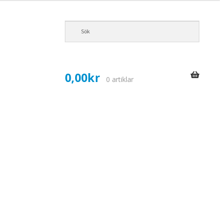
0,00
kr
0 artiklar