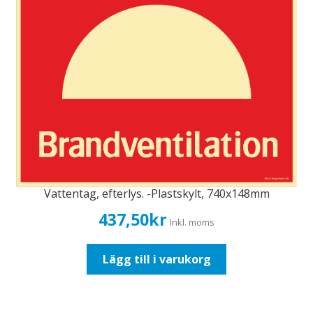
varianter.
De
olika
alternativen
kan
väljas
på
produktsidan
Vattentag, efterlys. -Plastskylt, 740x148mm
437,50
kr
Inkl. moms
Lägg till i varukorg