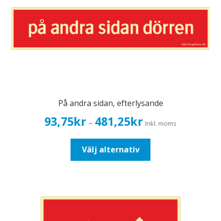
På andra sidan, efterlysande
Prisintervall:
93,75
kr
481,25
kr
–
Inkl. moms
93,75kr75,00kr
till
Den
Välj alternativ
481,25kr385,00kr
här
produkten
har
flera
varianter.
De