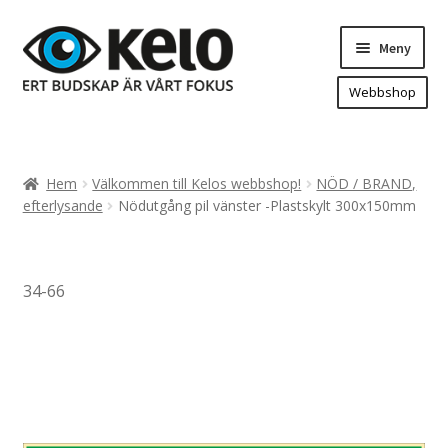
Hoppa
Hoppa
Meny
till
till
navigering
innehåll
Webbshop
Hem
Produkter
Expand
Hem
Välkommen till Kelos webbshop!
NÖD / BRAND,
underm
Arenareklam
efterlysande
Nödutgång pil vänster -Plastskylt 300x150mm
Bygg/hänvisning och områdeskartor
Dekaler och magnetskyltar
34-66
Fasadskyltar
Flaggor, Roll-ups mm.
Fordonsdekor
Frigolit och akrylskyltar
Fönsterdekor, dekor, sol-säkerhetsfilm