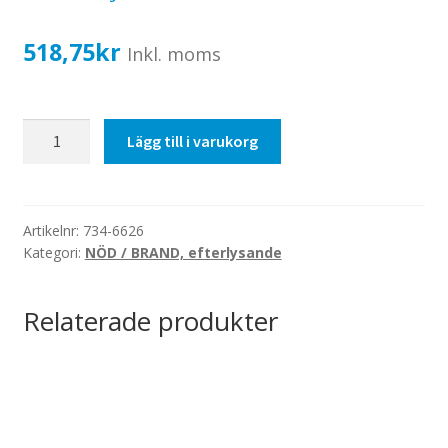
Katalog standardskyltar
Köpvillkor Webbshop
518,75
kr
Inkl. moms
Sekretess/cookiespolicy; GDPR
Kontakt
Nödutgång
Lägg till i varukorg
Webbshop
pil
vänster
-
Plastskylt
Artikelnr:
734-6626
Kategori:
NÖD / BRAND, efterlysande
300x150mm
mängd
Relaterade produkter