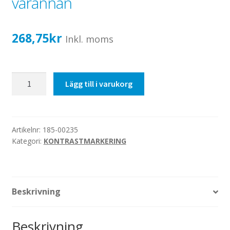
varannan
Katalog standardskyltar
Köpvillkor Webbshop
268,75
kr
Sekretess/cookiespolicy; GDPR
Inkl. moms
Kontakt
Webbshop
Ø50mm
Lägg till i varukorg
svart/frost,
1000mm
-
varannan
Artikelnr:
185-00235
Kategori:
KONTRASTMARKERING
mängd
Beskrivning
Beskrivning