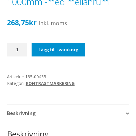
1000mm -med mellanrum
Katalog standardskyltar
Köpvillkor Webbshop
268,75
kr
Sekretess/cookiespolicy; GDPR
Inkl. moms
Kontakt
Webbshop
Ø50mm
Lägg till i varukorg
svart/vit,
50/50,
1000mm
-
Artikelnr:
185-00435
Kategori:
KONTRASTMARKERING
med
mellanrum
mängd
Beskrivning
Beskrivning