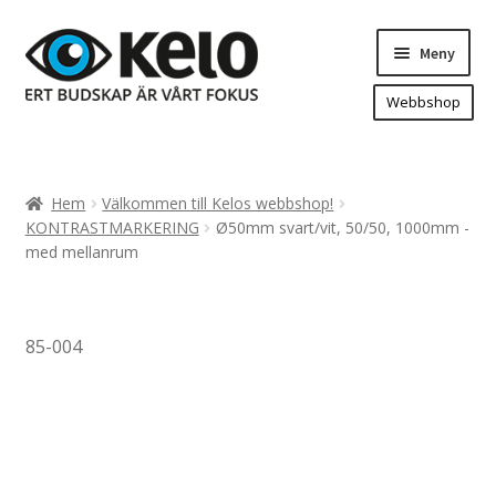
Hoppa
Hoppa
Meny
till
till
navigering
innehåll
Webbshop
Hem
Produkter
Expand
Hem
Välkommen till Kelos webbshop!
underm
Arenareklam
KONTRASTMARKERING
Ø50mm svart/vit, 50/50, 1000mm -
med mellanrum
Bygg/hänvisning och områdeskartor
Dekaler och magnetskyltar
Fasadskyltar
85-004
Flaggor, Roll-ups mm.
Fordonsdekor
Frigolit och akrylskyltar
Fönsterdekor, dekor, sol-säkerhetsfilm