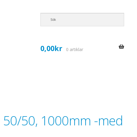
0,00
kr
0 artiklar
, 50/50, 1000mm -med