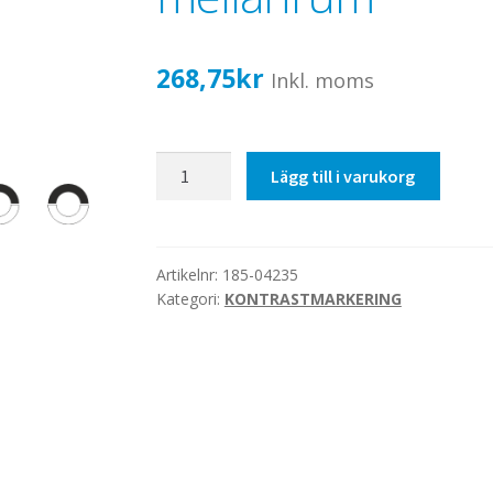
268,75
kr
Inkl. moms
Ø75mm
Lägg till i varukorg
svart/vit,
50/50,
1000mm
-
Artikelnr:
185-04235
Kategori:
KONTRASTMARKERING
med
mellanrum
mängd