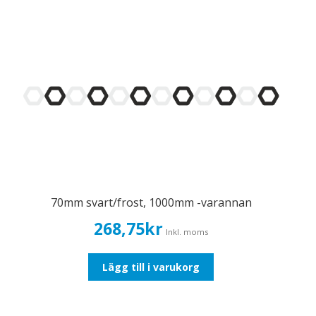
70mm svart/frost, 1000mm -varannan
268,75
kr
Inkl. moms
Lägg till i varukorg