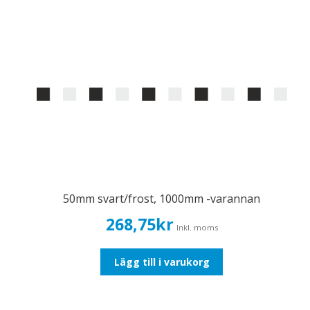
50mm svart/frost, 1000mm -varannan
268,75
kr
Inkl. moms
Lägg till i varukorg