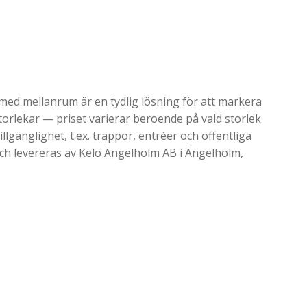
ed mellanrum är en tydlig lösning för att markera
 storlekar — priset varierar beroende på vald storlek
llgänglighet, t.ex. trappor, entréer och offentliga
och levereras av Kelo Ängelholm AB i Ängelholm,