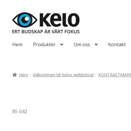
Hoppa
Hoppa
till
till
navigering
innehåll
Hem
Produkter
Om oss
Kontakt
Hem
Välkommen till Kelos webbshop!
KONTRASTMARK
85-042