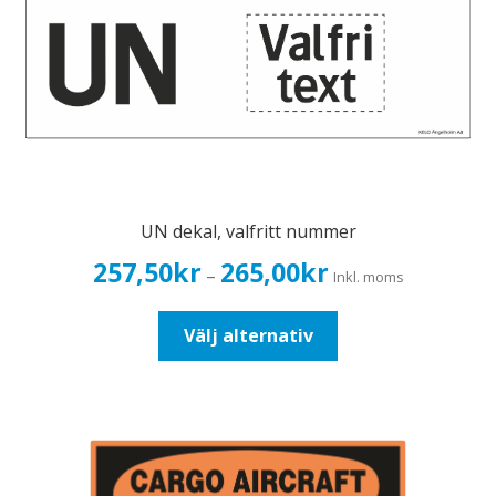
UN dekal, valfritt nummer
Prisintervall:
257,50
kr
265,00
kr
–
Inkl. moms
257,50kr206,00kr
till
Den
Välj alternativ
265,00kr212,00kr
här
produkten
har
flera
varianter.
De