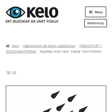
Hoppa
Hoppa
Meny
till
till
navigering
innehåll
Webbshop
Hem
Produkter
Expand
Hem
Välkommen till Kelos webbshop!
TRANSPORT /
underm
Arenareklam
GODSHANTERING
Skyddas mot väta -Dekal 100x100mm
Bygg/hänvisning och områdeskartor
Dekaler och magnetskyltar
18-10
Fasadskyltar
Flaggor, Roll-ups mm.
Fordonsdekor
Frigolit och akrylskyltar
Fönsterdekor, dekor, sol-säkerhetsfilm