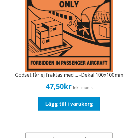
olika
alternativen
kan
väljas
på
produktsidan
Godset får ej fraktas med…. -Dekal 100x100mm
47,50
kr
Inkl. moms
Lägg till i varukorg