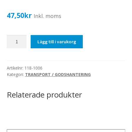
Katalog standardskyltar
Köpvillkor Webbshop
47,50
kr
Inkl. moms
Sekretess/cookiespolicy; GDPR
Kontakt
Skyddas
Lägg till i varukorg
Webbshop
mot
väta
-
Dekal
Artikelnr:
118-1006
Kategori:
TRANSPORT / GODSHANTERING
100x100mm
mängd
Relaterade produkter