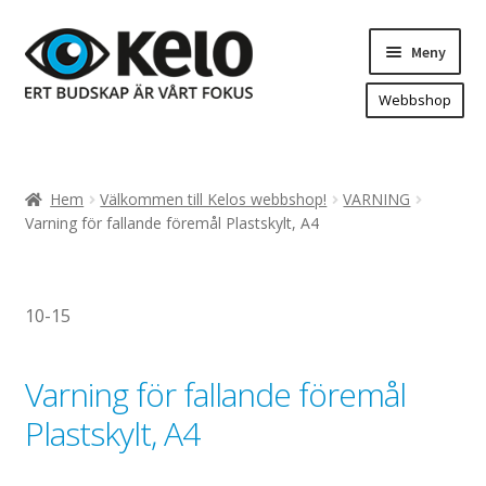
Hoppa
Hoppa
Meny
till
till
navigering
innehåll
Webbshop
Hem
Produkter
Expand
Hem
Välkommen till Kelos webbshop!
VARNING
underm
Arenareklam
Varning för fallande föremål Plastskylt, A4
Bygg/hänvisning och områdeskartor
Dekaler och magnetskyltar
10-15
Fasadskyltar
Flaggor, Roll-ups mm.
Varning för fallande föremål
Fordonsdekor
Plastskylt, A4
Frigolit och akrylskyltar
Fönsterdekor, dekor, sol-säkerhetsfilm