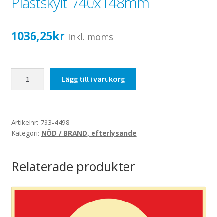
Plastskylt 740x148mm
Katalog standardskyltar
Köpvillkor Webbshop
1036,25
kr
Sekretess/cookiespolicy; GDPR
Inkl. moms
Kontakt
Webbshop
Vattentag
Lägg till i varukorg
höger,
efterlysande
-
Plastskylt
Artikelnr:
733-4498
Kategori:
NÖD / BRAND, efterlysande
740x148mm
mängd
Relaterade produkter