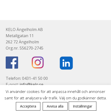
har
flera
varianter.
De
olika
KELO Ängelholm AB
alternativen
Metallgatan 11
kan
262 72 Ängelholm
väljas
Org.nr. 556270-2745
på
produktsidan
Telefon: 0431-41 50 00
E-post:
info@kelo.se
Kontaktsida
Vi använder cookies för att anpassa innehåll och annonser
samt för att analysera vår trafik. Välj om du godkänner detta.
0
Acceptera
Avvisa alla
Inställningar