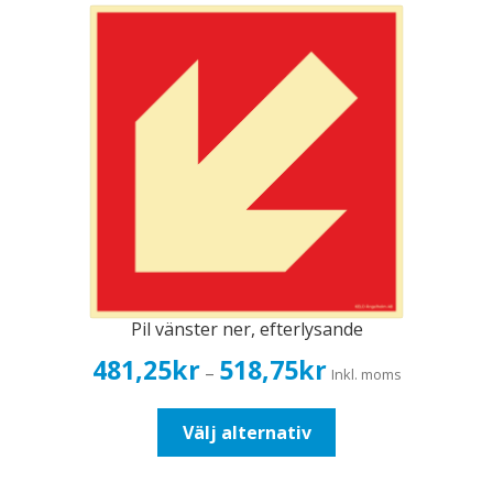
varianter.
De
olika
alternativen
kan
väljas
på
produktsidan
Pil vänster ner, efterlysande
Prisintervall:
481,25
kr
518,75
kr
–
Inkl. moms
481,25kr385,00kr
till
Den
Välj alternativ
518,75kr415,00kr
här
produkten