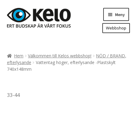
Hoppa
Hoppa
Meny
till
till
navigering
innehåll
Webbshop
Hem
Produkter
Expand
Hem
Välkommen till Kelos webbshop!
NÖD / BRAND,
underm
Arenareklam
efterlysande
Vattentag höger, efterlysande -Plastskylt
740x148mm
Bygg/hänvisning och områdeskartor
Dekaler och magnetskyltar
Fasadskyltar
33-44
Flaggor, Roll-ups mm.
Fordonsdekor
Frigolit och akrylskyltar
Fönsterdekor, dekor, sol-säkerhetsfilm