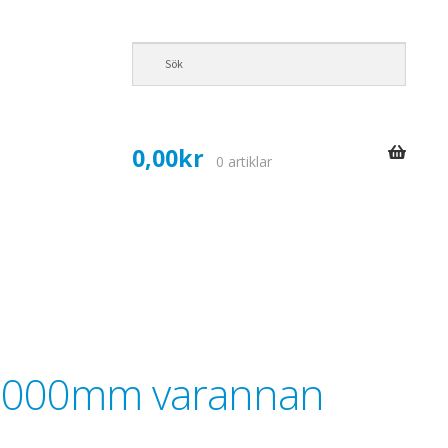
0,00
kr
0 artiklar
 1000mm varannan