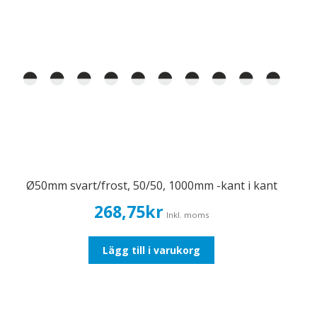
Ø50mm svart/frost, 50/50, 1000mm -kant i kant
268,75
kr
Inkl. moms
Lägg till i varukorg