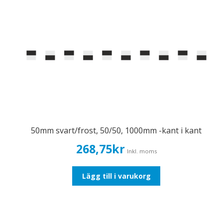
50mm svart/frost, 50/50, 1000mm -kant i kant
268,75
kr
Inkl. moms
Lägg till i varukorg