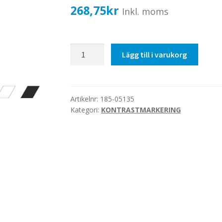
268,75
kr
Inkl. moms
50mm
Lägg till i varukorg
svart/vit,
1000mm
varannan
mängd
Artikelnr:
185-05135
Kategori:
KONTRASTMARKERING