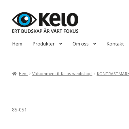
Hoppa
Hoppa
till
till
navigering
innehåll
Hem
Produkter
Om oss
Kontakt
Hem
Välkommen till Kelos webbshop!
KONTRASTMARK
85-051