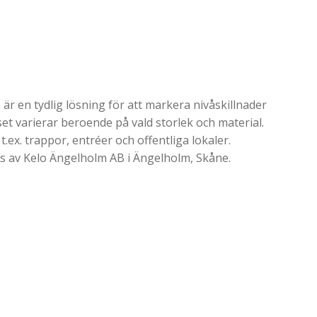
 en tydlig lösning för att markera nivåskillnader
iset varierar beroende på vald storlek och material.
t.ex. trappor, entréer och offentliga lokaler.
as av Kelo Ängelholm AB i Ängelholm, Skåne.