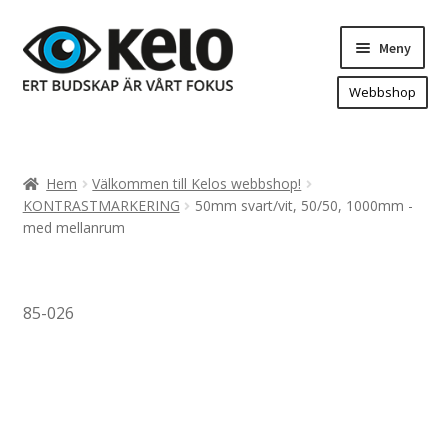
Hoppa
Hoppa
Meny
till
till
navigering
innehåll
Webbshop
Hem
Produkter
Expand
Hem
Välkommen till Kelos webbshop!
underm
Arenareklam
KONTRASTMARKERING
50mm svart/vit, 50/50, 1000mm -
med mellanrum
Bygg/hänvisning och områdeskartor
Dekaler och magnetskyltar
Fasadskyltar
85-026
Flaggor, Roll-ups mm.
Fordonsdekor
Frigolit och akrylskyltar
Fönsterdekor, dekor, sol-säkerhetsfilm