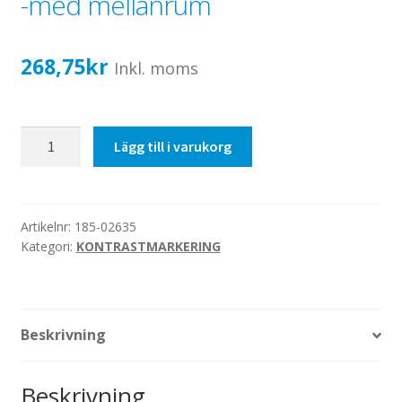
-med mellanrum
Katalog standardskyltar
Köpvillkor Webbshop
268,75
kr
Sekretess/cookiespolicy; GDPR
Inkl. moms
Kontakt
Webbshop
50mm
Lägg till i varukorg
svart/vit,
50/50,
1000mm
-
Artikelnr:
185-02635
Kategori:
KONTRASTMARKERING
med
mellanrum
mängd
Beskrivning
Beskrivning