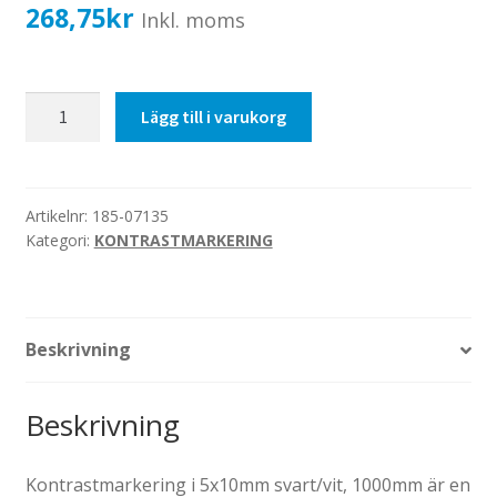
Katalog standardskyltar
268,75
kr
Inkl. moms
Köpvillkor Webbshop
Sekretess/cookiespolicy; GDPR
5x10mm
Lägg till i varukorg
Kontakt
svart/vit,
Webbshop
1000mm
mängd
Artikelnr:
185-07135
Kategori:
KONTRASTMARKERING
Beskrivning
Beskrivning
Kontrastmarkering i 5x10mm svart/vit, 1000mm är en