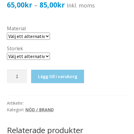
Katalog standardskyltar
Prisintervall:
65,00
kr
85,00
kr
–
Inkl. moms
Köpvillkor Webbshop
65,00kr52,00kr
Sekretess/cookiespolicy; GDPR
till
Material
Kontakt
85,00kr68,00kr
Webbshop
Storlek
ABC-
Lägg till i varukorg
Släckare,
Pulver
mängd
Artikelnr:
Kategori:
NÖD / BRAND
Relaterade produkter