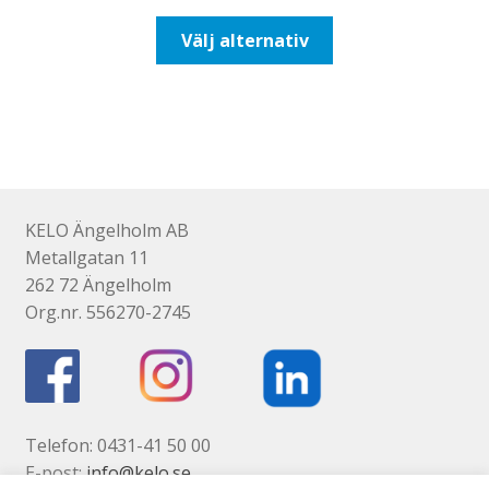
till
Den
Välj alternativ
116,25kr93,00kr
här
produkten
har
flera
varianter.
De
olika
KELO Ängelholm AB
alternativen
Metallgatan 11
kan
262 72 Ängelholm
väljas
Org.nr. 556270-2745
på
produktsidan
Telefon: 0431-41 50 00
E-post:
info@kelo.se