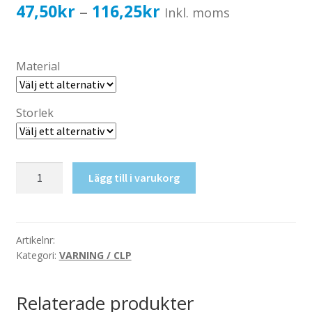
Katalog standardskyltar
Prisintervall:
47,50
kr
116,25
kr
–
Inkl. moms
Köpvillkor Webbshop
47,50kr38,00kr
Sekretess/cookiespolicy; GDPR
till
Material
Kontakt
116,25kr93,00kr
Webbshop
Storlek
Aerosoler
Lägg till i varukorg
mängd
Artikelnr:
Kategori:
VARNING / CLP
Relaterade produkter