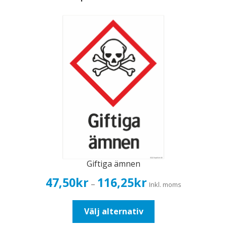
Giftiga ämnen
Prisintervall:
47,50
kr
116,25
kr
–
Inkl. moms
47,50kr38,00kr
till
Den
Välj alternativ
116,25kr93,00kr
här