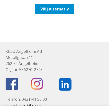
till
Den
Välj alternativ
116,25kr93,00kr
här
produkten
har
flera
varianter.
De
olika
KELO Ängelholm AB
alternativen
Metallgatan 11
kan
262 72 Ängelholm
väljas
Org.nr. 556270-2745
på
produktsidan
Telefon: 0431-41 50 00
E-post:
info@kelo.se