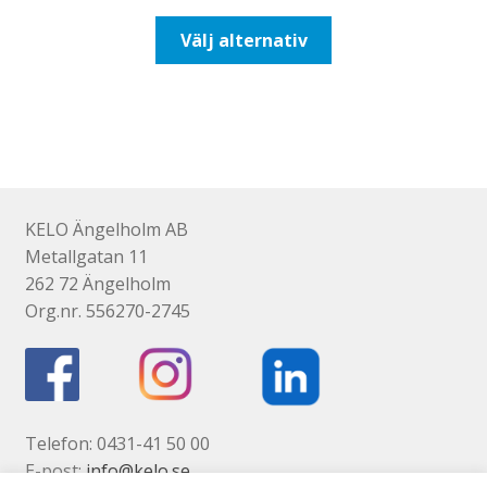
till
Den
Välj alternativ
116,25kr93,00kr
här
produkten
har
flera
varianter.
De
olika
KELO Ängelholm AB
alternativen
Metallgatan 11
kan
262 72 Ängelholm
väljas
Org.nr. 556270-2745
på
produktsidan
Telefon: 0431-41 50 00
E-post:
info@kelo.se