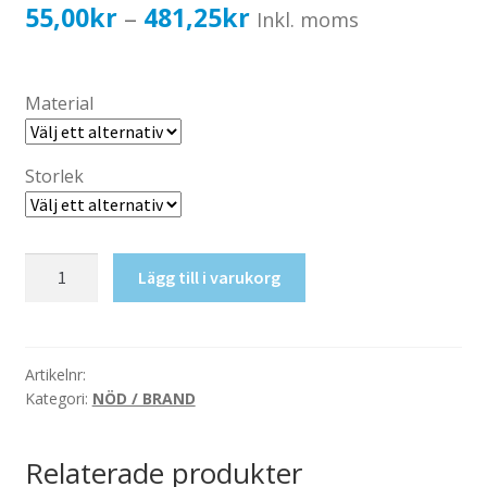
Katalog standardskyltar
Prisintervall:
55,00
kr
481,25
kr
–
Inkl. moms
Köpvillkor Webbshop
55,00kr44,00kr
Sekretess/cookiespolicy; GDPR
till
Material
Kontakt
481,25kr385,00kr
Webbshop
Storlek
Återsamlingsplats
Lägg till i varukorg
mängd
Artikelnr:
Kategori:
NÖD / BRAND
Relaterade produkter