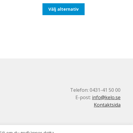
till
Den
Välj alternativ
193,75kr155,00kr
här
produkten
har
flera
varianter.
De
olika
alternativen
kan
väljas
på
produktsidan
Telefon: 0431-41 50 00
E-post:
info@kelo.se
Kontaktsida
 Välj om du godkänner detta.