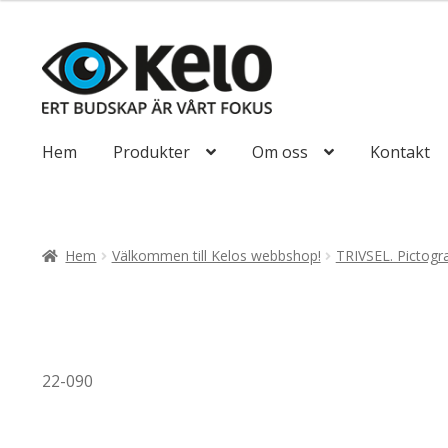
till
193,75kr155
Hoppa
Hoppa
till
till
navigering
innehåll
Hem
Produkter
Om oss
Kontakt
Hem
Välkommen till Kelos webbshop!
TRIVSEL. Pictogr
22-090