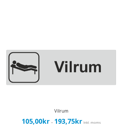
Vilrum
Prisintervall:
105,00
kr
193,75
kr
–
Inkl. moms
105,00kr84,00kr