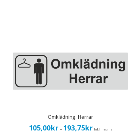
Omklädning, Herrar
Prisintervall:
105,00
kr
193,75
kr
–
Inkl. moms
105,00kr84,00kr