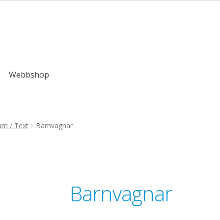
,00kr
Webbshop
am / Text
Barnvagnar
Barnvagnar