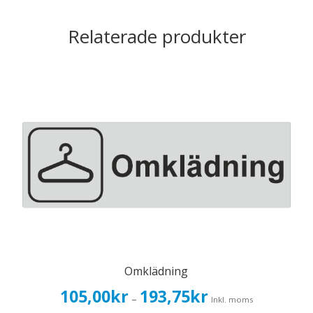
Relaterade produkter
Omklädning
Prisintervall:
105,00
kr
193,75
kr
–
Inkl. moms
105,00kr84,00kr