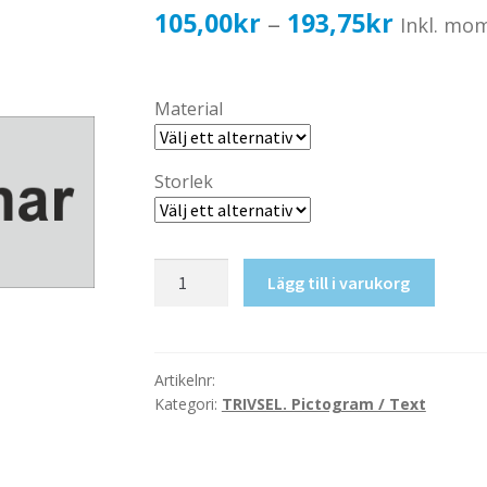
Prisinter
105,00
kr
193,75
kr
–
Inkl. mo
105,00k
till
Material
193,75k
Storlek
Barnvagnar
Lägg till i varukorg
mängd
Artikelnr:
Kategori:
TRIVSEL. Pictogram / Text