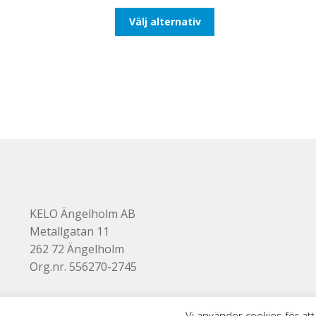
till
Den
Välj alternativ
193,75kr155,00kr
här
produkten
har
flera
varianter.
De
olika
alternativen
kan
väljas
på
produktsidan
KELO Ängelholm AB
Metallgatan 11
262 72 Ängelholm
Org.nr. 556270-2745
Vi använder cookies för att