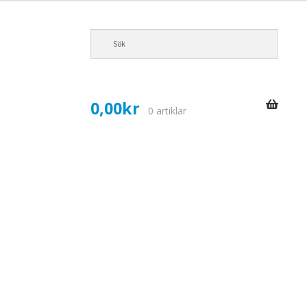
0,00
kr
0 artiklar