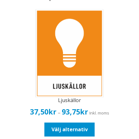
Ljuskällor
Prisintervall:
37,50
kr
93,75
kr
–
Inkl. moms
37,50kr30,00kr
till
Den
Välj alternativ
93,75kr75,00kr
här