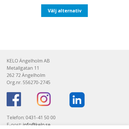
till
Den
Välj alternativ
93,75kr75,00kr
här
produkten
har
flera
varianter.
De
olika
KELO Ängelholm AB
alternativen
Metallgatan 11
kan
262 72 Ängelholm
väljas
Org.nr. 556270-2745
på
produktsidan
Telefon: 0431-41 50 00
E-post:
info@kelo.se