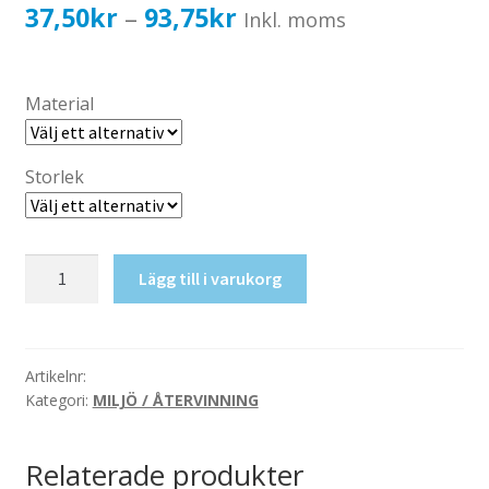
Katalog standardskyltar
Prisintervall:
37,50
kr
93,75
kr
–
Inkl. moms
Köpvillkor Webbshop
37,50kr30,00kr
Sekretess/cookiespolicy; GDPR
till
Material
Kontakt
93,75kr75,00kr
Webbshop
Storlek
Sten
Lägg till i varukorg
och
grus
mängd
Artikelnr:
Kategori:
MILJÖ / ÅTERVINNING
Relaterade produkter