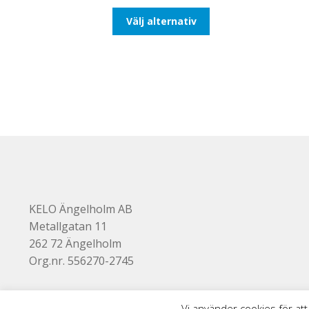
till
Den
Välj alternativ
110,00kr88,00kr
här
produkten
har
flera
varianter.
De
olika
alternativen
kan
väljas
på
produktsidan
KELO Ängelholm AB
Metallgatan 11
262 72 Ängelholm
Org.nr. 556270-2745
Vi använder cookies för att