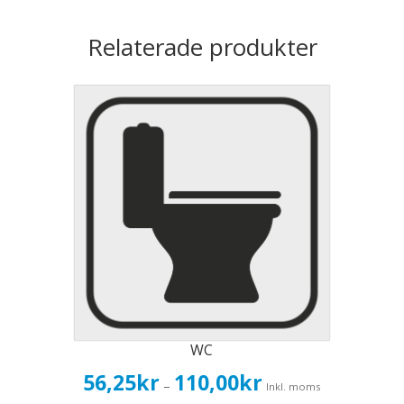
Relaterade produkter
WC
Prisintervall:
56,25
kr
110,00
kr
–
Inkl. moms
56,25kr45,00kr