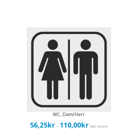
WC, Dam/Herr
Prisintervall:
56,25
kr
110,00
kr
–
Inkl. moms
56,25kr45,00kr