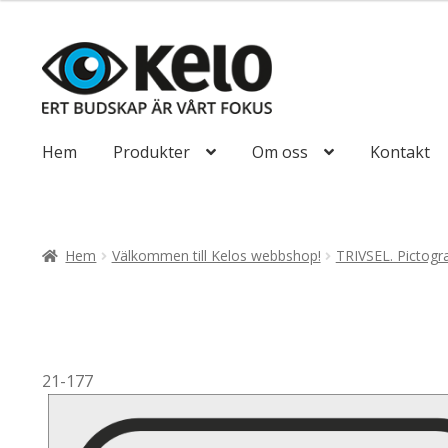
till
110,00kr88,00
Hoppa
Hoppa
till
till
navigering
innehåll
Hem
Produkter
Om oss
Kontakt
Hem
Välkommen till Kelos webbshop!
TRIVSEL. Pictog
21-177