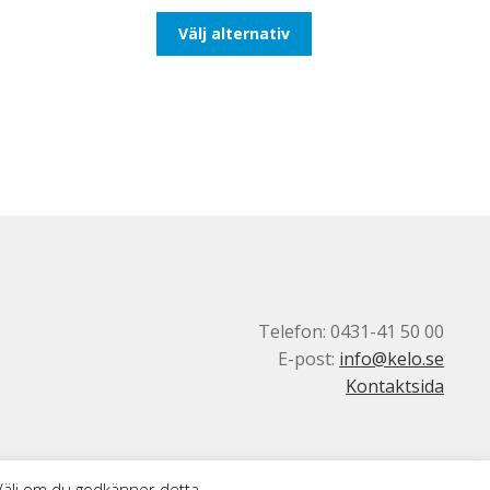
till
Den
Välj alternativ
110,00kr88,00kr
här
produkten
har
flera
varianter.
De
olika
alternativen
kan
väljas
på
produktsidan
Telefon: 0431-41 50 00
E-post:
info@kelo.se
Kontaktsida
 Välj om du godkänner detta.