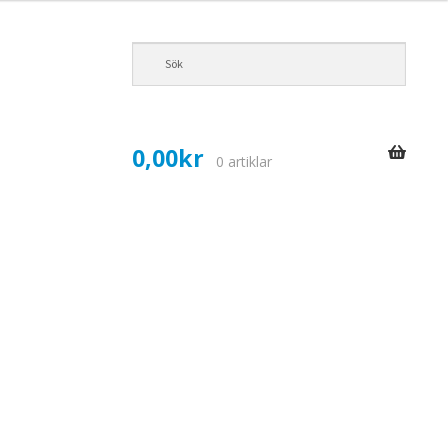
0,00
kr
0 artiklar