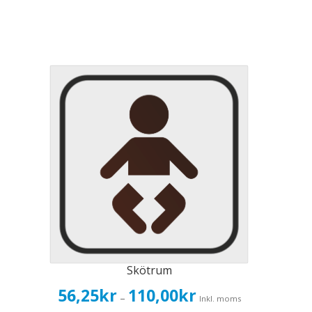
Skötrum
Prisintervall:
56,25
kr
110,00
kr
–
Inkl. moms
56,25kr45,00kr