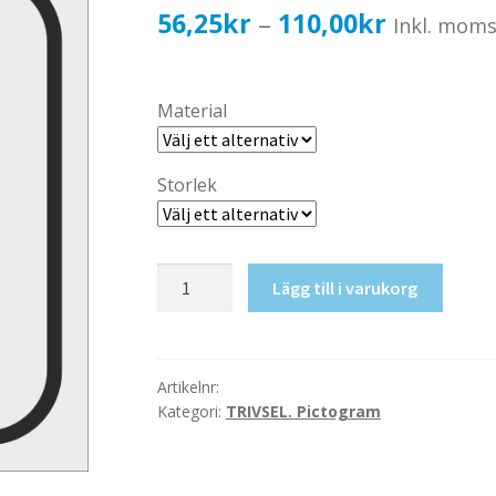
Prisinterv
56,25
kr
110,00
kr
–
Inkl. mom
56,25kr4
till
Material
110,00kr
Storlek
Bild
Lägg till i varukorg
mängd
Artikelnr:
Kategori:
TRIVSEL. Pictogram