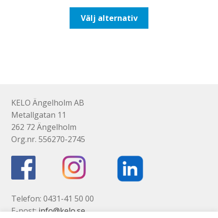
till
Den
Välj alternativ
116,25kr93,00kr
här
produkten
har
flera
varianter.
De
olika
KELO Ängelholm AB
alternativen
Metallgatan 11
kan
262 72 Ängelholm
väljas
Org.nr. 556270-2745
på
produktsidan
Telefon: 0431-41 50 00
E-post:
info@kelo.se