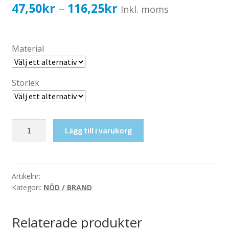
Katalog standardskyltar
Prisintervall:
47,50
kr
116,25
kr
–
Inkl. moms
Köpvillkor Webbshop
47,50kr38,00kr
Sekretess/cookiespolicy; GDPR
till
Material
Kontakt
116,25kr93,00kr
Webbshop
Storlek
Brandlarm
Lägg till i varukorg
mängd
Artikelnr:
Kategori:
NÖD / BRAND
Relaterade produkter