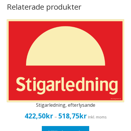
Relaterade produkter
Stigarledning, efterlysande
Prisintervall:
422,50
kr
518,75
kr
–
Inkl. moms
422,50kr338,00kr
till
Den