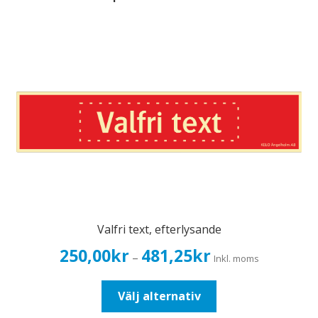
Valfri text, efterlysande
Prisintervall:
250,00
kr
481,25
kr
–
Inkl. moms
250,00kr200,00kr
till
Den
Välj alternativ
481,25kr385,00kr
här