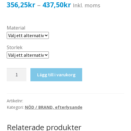
Katalog standardskyltar
Prisintervall:
356,25
kr
437,50
kr
–
Inkl. moms
Köpvillkor Webbshop
356,25kr285,00kr
Sekretess/cookiespolicy; GDPR
till
Material
Kontakt
437,50kr350,00kr
Webbshop
Storlek
Brandredskap,
Lägg till i varukorg
efterlysande
mängd
Artikelnr:
Kategori:
NÖD / BRAND, efterlysande
Relaterade produkter