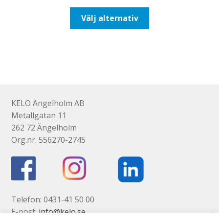
till
Den
Välj alternativ
518,75kr415,00kr
här
produkten
har
flera
varianter.
De
olika
KELO Ängelholm AB
alternativen
Metallgatan 11
kan
262 72 Ängelholm
väljas
Org.nr. 556270-2745
på
produktsidan
Telefon: 0431-41 50 00
E-post:
info@kelo.se