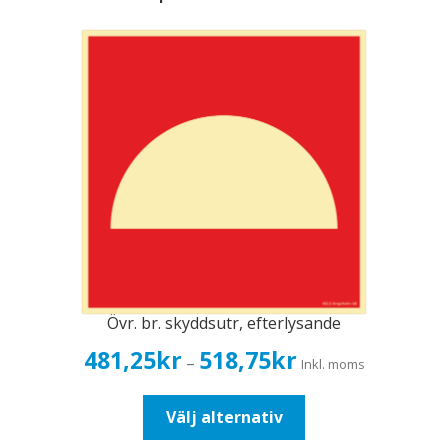
Övr. br. skyddsutr, efterlysande
Prisintervall:
481,25
kr
518,75
kr
–
Inkl. moms
481,25kr385,00kr
till
Den
Välj alternativ
518,75kr415,00kr
här