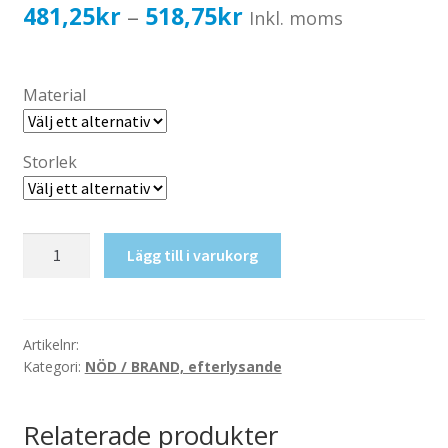
Katalog standardskyltar
Prisintervall:
481,25
kr
518,75
kr
–
Inkl. moms
Köpvillkor Webbshop
481,25kr385,00kr
Sekretess/cookiespolicy; GDPR
till
Material
Kontakt
518,75kr415,00kr
Webbshop
Storlek
Brandslang,
Lägg till i varukorg
efterlysande
mängd
Artikelnr:
Kategori:
NÖD / BRAND, efterlysande
Relaterade produkter