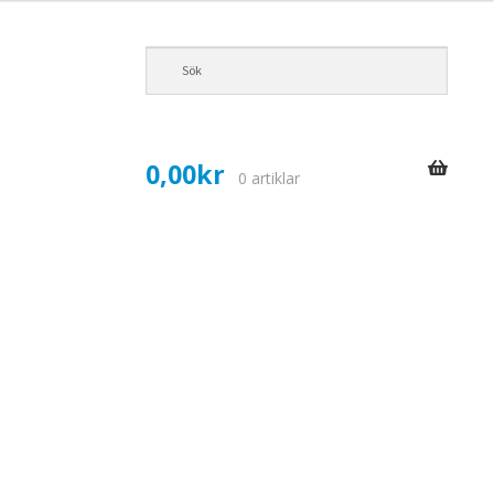
0,00
kr
0 artiklar