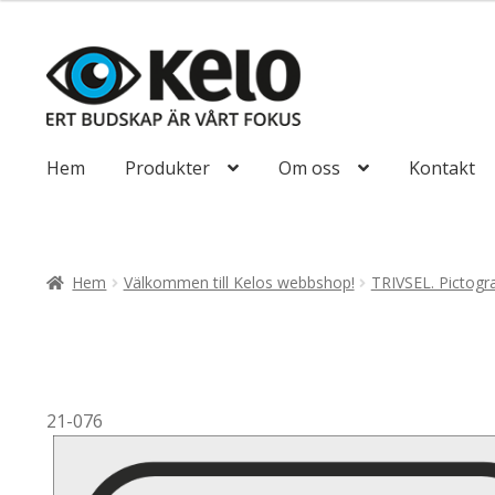
till
110,00kr88,00
Hoppa
Hoppa
till
till
navigering
innehåll
Hem
Produkter
Om oss
Kontakt
Hem
Välkommen till Kelos webbshop!
TRIVSEL. Pictog
21-076