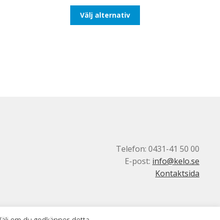
till
Den
Välj alternativ
110,00kr88,00kr
här
produkten
har
flera
varianter.
De
olika
alternativen
kan
väljas
på
produktsidan
Telefon: 0431-41 50 00
E-post:
info@kelo.se
Kontaktsida
 Välj om du godkänner detta.