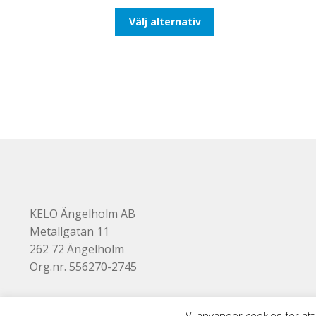
till
Den
Välj alternativ
110,00kr88,00kr
här
produkten
har
flera
varianter.
De
olika
alternativen
kan
väljas
på
produktsidan
KELO Ängelholm AB
Metallgatan 11
262 72 Ängelholm
Org.nr. 556270-2745
Vi använder cookies för att