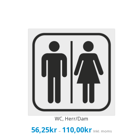
WC, Herr/Dam
Prisintervall:
56,25
kr
110,00
kr
–
Inkl. moms
56,25kr45,00kr