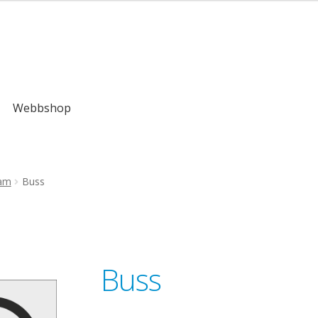
kr
Webbshop
ram
Buss
Buss