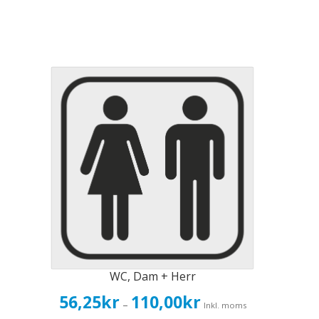
WC, Dam + Herr
Prisintervall:
56,25
kr
110,00
kr
–
Inkl. moms
56,25kr45,00kr