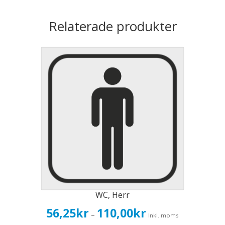
Relaterade produkter
WC, Herr
Prisintervall:
56,25
kr
110,00
kr
–
Inkl. moms
56,25kr45,00kr