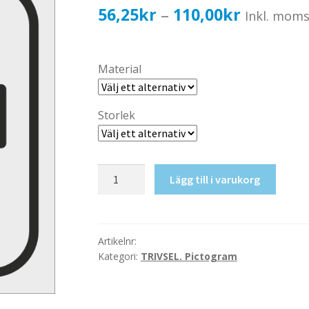
Prisinterv
56,25
kr
110,00
kr
–
Inkl. mom
56,25kr4
till
Material
110,00kr
Storlek
Buss
Lägg till i varukorg
mängd
Artikelnr:
Kategori:
TRIVSEL. Pictogram