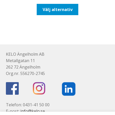
till
Den
Välj alternativ
177,50kr142,00kr
här
produkten
har
flera
varianter.
De
olika
KELO Ängelholm AB
alternativen
Metallgatan 11
kan
262 72 Ängelholm
väljas
Org.nr. 556270-2745
på
produktsidan
Telefon: 0431-41 50 00
E-post:
info@kelo.se