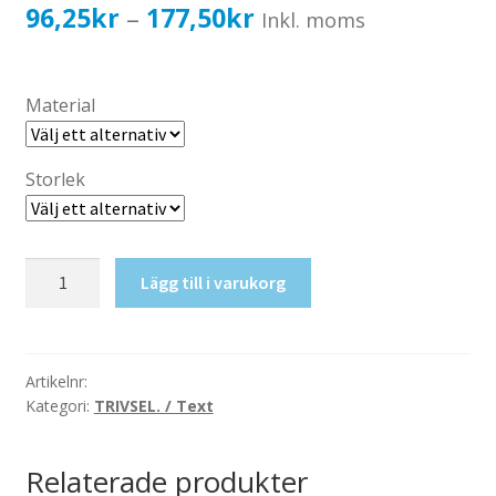
Katalog standardskyltar
Prisintervall:
96,25
kr
177,50
kr
–
Inkl. moms
Köpvillkor Webbshop
96,25kr77,00kr
Sekretess/cookiespolicy; GDPR
till
Material
Kontakt
177,50kr142,00kr
Webbshop
Storlek
Cyklar
Lägg till i varukorg
mängd
Artikelnr:
Kategori:
TRIVSEL. / Text
Relaterade produkter