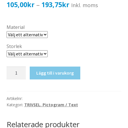
Katalog standardskyltar
Prisintervall:
105,00
kr
193,75
kr
–
Inkl. moms
Köpvillkor Webbshop
105,00kr84,00kr
Sekretess/cookiespolicy; GDPR
till
Material
Kontakt
193,75kr155,00kr
Webbshop
Storlek
Drickavatten
Lägg till i varukorg
mängd
Artikelnr:
Kategori:
TRIVSEL. Pictogram / Text
Relaterade produkter