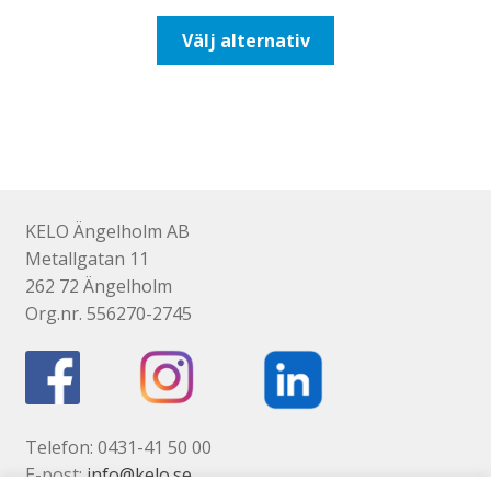
till
Den
Välj alternativ
193,75kr155,00kr
här
produkten
har
flera
varianter.
De
olika
KELO Ängelholm AB
alternativen
Metallgatan 11
kan
262 72 Ängelholm
väljas
Org.nr. 556270-2745
på
produktsidan
Telefon: 0431-41 50 00
E-post:
info@kelo.se