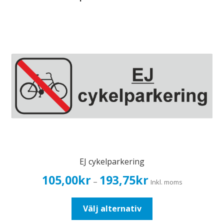
EJ cykelparkering
Prisintervall:
105,00
kr
193,75
kr
–
Inkl. moms
105,00kr84,00kr
till
Den
Välj alternativ
193,75kr155,00kr
här