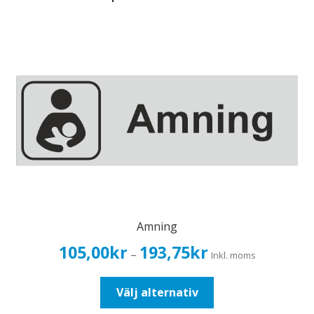
Amning
Prisintervall:
105,00
kr
193,75
kr
–
Inkl. moms
105,00kr84,00kr
till
Den
Välj alternativ
193,75kr155,00kr
här