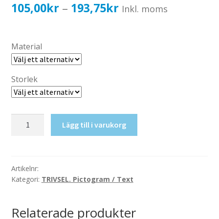
Katalog standardskyltar
Prisintervall:
105,00
kr
193,75
kr
–
Inkl. moms
Köpvillkor Webbshop
105,00kr84,00kr
Sekretess/cookiespolicy; GDPR
till
Material
Kontakt
193,75kr155,00kr
Webbshop
Storlek
EJ
Lägg till i varukorg
cykling
samt
skateboard
mm
Artikelnr:
Kategori:
TRIVSEL. Pictogram / Text
mängd
Relaterade produkter