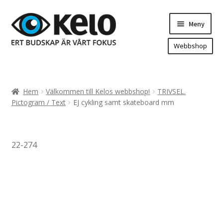
Hoppa
Hoppa
Meny
till
till
navigering
innehåll
Webbshop
Hem
Produkter
Expand
Hem
Välkommen till Kelos webbshop!
TRIVSEL.
underm
Arenareklam
Pictogram / Text
EJ cykling samt skateboard mm
Bygg/hänvisning och områdeskartor
Dekaler och magnetskyltar
22-274
Fasadskyltar
Flaggor, Roll-ups mm.
Fordonsdekor
Frigolit och akrylskyltar
Fönsterdekor, dekor, sol-säkerhetsfilm