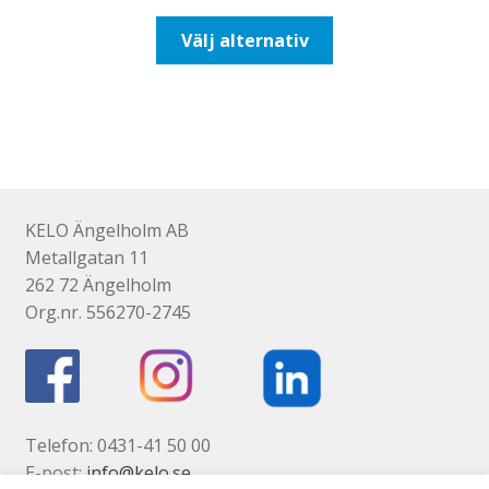
till
Den
Välj alternativ
193,75kr155,00kr
här
produkten
har
flera
varianter.
De
olika
KELO Ängelholm AB
alternativen
Metallgatan 11
kan
262 72 Ängelholm
väljas
Org.nr. 556270-2745
på
produktsidan
Telefon: 0431-41 50 00
E-post:
info@kelo.se