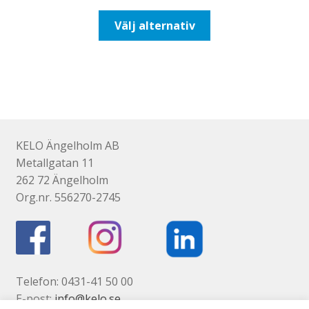
till
Den
Välj alternativ
177,50kr142,00kr
här
produkten
har
flera
varianter.
De
olika
KELO Ängelholm AB
alternativen
Metallgatan 11
kan
262 72 Ängelholm
väljas
Org.nr. 556270-2745
på
produktsidan
Telefon: 0431-41 50 00
E-post:
info@kelo.se