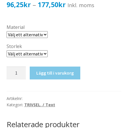
Katalog standardskyltar
Prisintervall:
96,25
kr
177,50
kr
–
Inkl. moms
Köpvillkor Webbshop
96,25kr77,00kr
Sekretess/cookiespolicy; GDPR
till
Material
Kontakt
177,50kr142,00kr
Webbshop
Storlek
EJ
Lägg till i varukorg
ingång!
mängd
Artikelnr:
Kategori:
TRIVSEL. / Text
Relaterade produkter