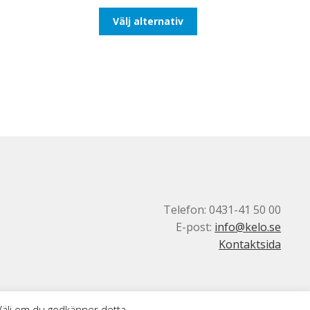
till
Den
Välj alternativ
110,00kr88,00kr
här
produkten
har
flera
varianter.
De
olika
alternativen
kan
väljas
på
produktsidan
Telefon: 0431-41 50 00
E-post:
info@kelo.se
Kontaktsida
 Välj om du godkänner detta.