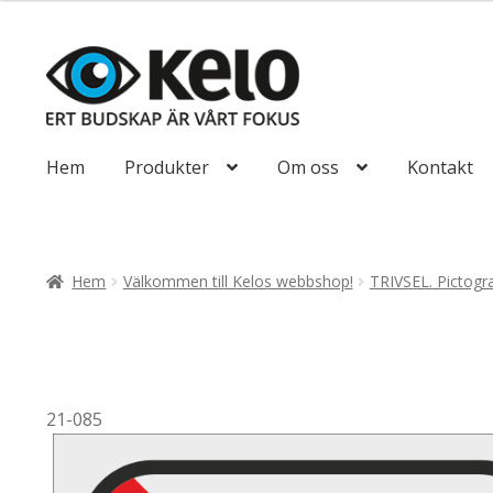
till
110,00kr88,00
Hoppa
Hoppa
till
till
navigering
innehåll
Hem
Produkter
Om oss
Kontakt
Hem
Välkommen till Kelos webbshop!
TRIVSEL. Pictog
21-085