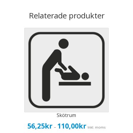
Relaterade produkter
Skötrum
Prisintervall:
56,25
kr
110,00
kr
–
Inkl. moms
56,25kr45,00kr