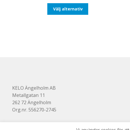
till
Den
Välj alternativ
110,00kr88,00kr
här
produkten
har
flera
varianter.
De
olika
alternativen
kan
väljas
på
produktsidan
KELO Ängelholm AB
Metallgatan 11
262 72 Ängelholm
Org.nr. 556270-2745
Vi använder cookies för att