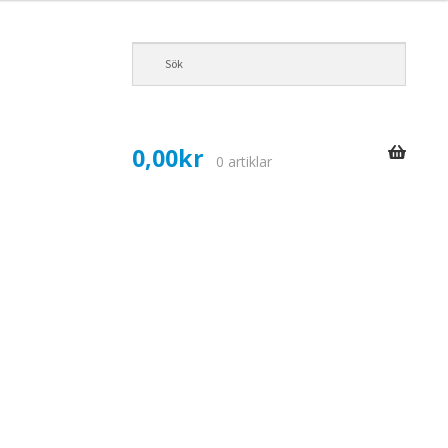
0,00
kr
0 artiklar