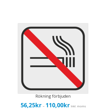
Rökning förbjuden
Prisintervall:
56,25
kr
110,00
kr
–
Inkl. moms
56,25kr45,00kr