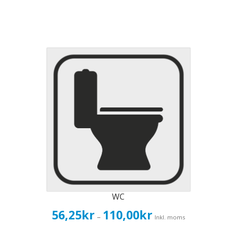
WC
Prisintervall:
56,25
kr
110,00
kr
–
Inkl. moms
56,25kr45,00kr