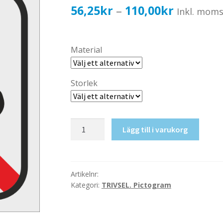
Prisinterv
56,25
kr
110,00
kr
–
Inkl. mom
56,25kr4
till
Material
110,00kr
Storlek
Ej
Lägg till i varukorg
skor!
mängd
Artikelnr:
Kategori:
TRIVSEL. Pictogram