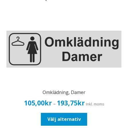
Omklädning, Damer
Prisintervall:
105,00
kr
193,75
kr
–
Inkl. moms
105,00kr84,00kr
till
Den
Välj alternativ
193,75kr155,00kr
här