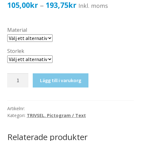
Katalog standardskyltar
Prisintervall:
105,00
kr
193,75
kr
–
Inkl. moms
Köpvillkor Webbshop
105,00kr84,00kr
Sekretess/cookiespolicy; GDPR
till
Material
Kontakt
193,75kr155,00kr
Webbshop
Storlek
Ej
Lägg till i varukorg
skor!
mängd
Artikelnr:
Kategori:
TRIVSEL. Pictogram / Text
Relaterade produkter