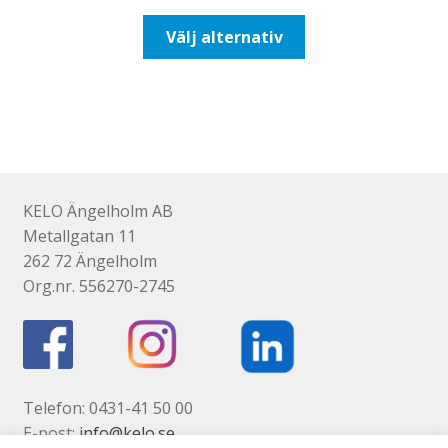
till
Den
Välj alternativ
193,75kr155,00kr
här
produkten
har
flera
varianter.
De
olika
KELO Ängelholm AB
alternativen
Metallgatan 11
kan
262 72 Ängelholm
väljas
Org.nr. 556270-2745
på
produktsidan
Telefon: 0431-41 50 00
E-post:
info@kelo.se