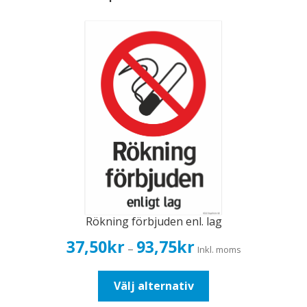
Rökning förbjuden enl. lag
Prisintervall:
37,50
kr
93,75
kr
–
Inkl. moms
37,50kr30,00kr
till
Den
Välj alternativ
93,75kr75,00kr
här