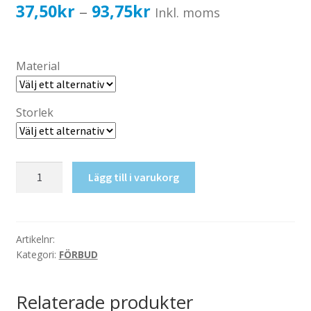
Katalog standardskyltar
Prisintervall:
37,50
kr
93,75
kr
–
Inkl. moms
Köpvillkor Webbshop
37,50kr30,00kr
Sekretess/cookiespolicy; GDPR
till
Material
Kontakt
93,75kr75,00kr
Webbshop
Storlek
Ej
Lägg till i varukorg
utgång
mängd
Artikelnr:
Kategori:
FÖRBUD
Relaterade produkter