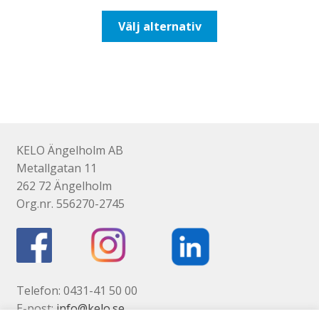
till
Den
Välj alternativ
93,75kr75,00kr
här
produkten
har
flera
varianter.
De
olika
KELO Ängelholm AB
alternativen
Metallgatan 11
kan
262 72 Ängelholm
väljas
Org.nr. 556270-2745
på
produktsidan
Telefon: 0431-41 50 00
E-post:
info@kelo.se