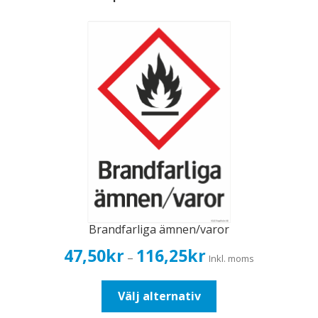
Brandfarliga ämnen/varor
Prisintervall:
47,50
kr
116,25
kr
–
Inkl. moms
47,50kr38,00kr
till
Den
Välj alternativ
116,25kr93,00kr
här