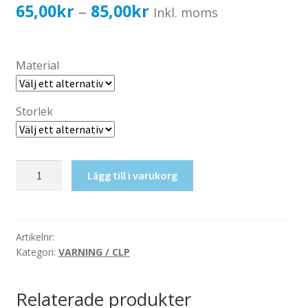
Katalog standardskyltar
Prisintervall:
65,00
kr
85,00
kr
–
Inkl. moms
Köpvillkor Webbshop
65,00kr52,00kr
Sekretess/cookiespolicy; GDPR
till
Material
Kontakt
85,00kr68,00kr
Webbshop
Storlek
Fluorvätesyra
Lägg till i varukorg
mängd
Artikelnr:
Kategori:
VARNING / CLP
Relaterade produkter