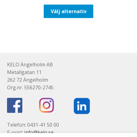
till
Den
Välj alternativ
255,00kr204,00kr
här
produkten
har
flera
varianter.
De
olika
KELO Ängelholm AB
alternativen
Metallgatan 11
kan
262 72 Ängelholm
väljas
Org.nr. 556270-2745
på
produktsidan
Telefon: 0431-41 50 00
E-post:
info@kelo.se