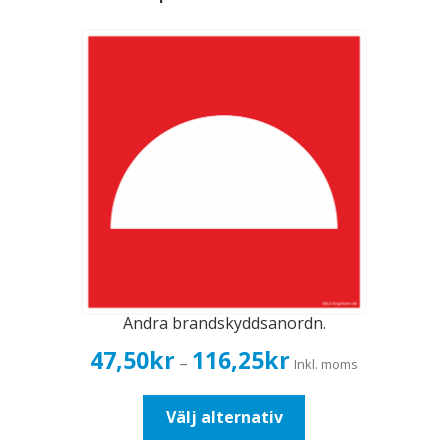
Andra brandskyddsanordn.
Prisintervall:
47,50
kr
116,25
kr
–
Inkl. moms
47,50kr38,00kr
till
Den
Välj alternativ
116,25kr93,00kr
här