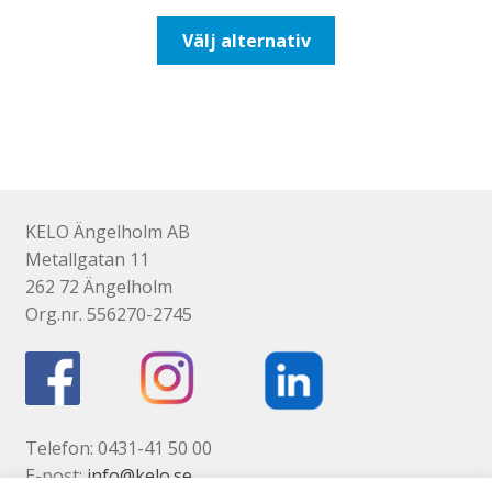
till
Den
Välj alternativ
116,25kr93,00kr
här
produkten
har
flera
varianter.
De
olika
KELO Ängelholm AB
alternativen
Metallgatan 11
kan
262 72 Ängelholm
väljas
Org.nr. 556270-2745
på
produktsidan
Telefon: 0431-41 50 00
E-post:
info@kelo.se