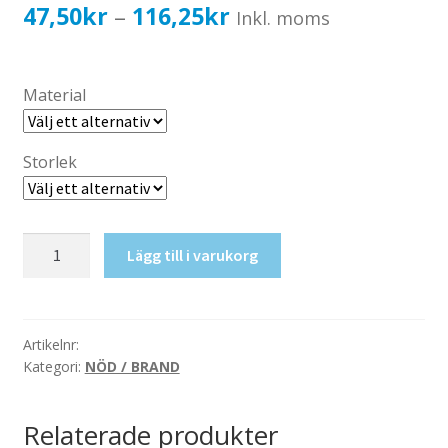
Katalog standardskyltar
Prisintervall:
47,50
kr
116,25
kr
–
Inkl. moms
Köpvillkor Webbshop
47,50kr38,00kr
Sekretess/cookiespolicy; GDPR
till
Material
Kontakt
116,25kr93,00kr
Webbshop
Storlek
Första
Lägg till i varukorg
hjälpen
mängd
Artikelnr:
Kategori:
NÖD / BRAND
Relaterade produkter