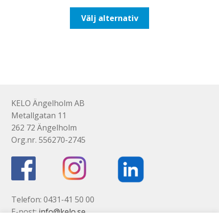
till
Den
Välj alternativ
116,25kr93,00kr
här
produkten
har
flera
varianter.
De
olika
KELO Ängelholm AB
alternativen
Metallgatan 11
kan
262 72 Ängelholm
väljas
Org.nr. 556270-2745
på
produktsidan
Telefon: 0431-41 50 00
E-post:
info@kelo.se