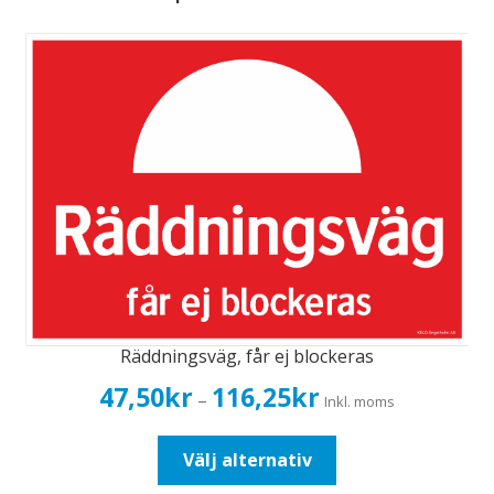
Räddningsväg, får ej blockeras
Prisintervall:
47,50
kr
116,25
kr
–
Inkl. moms
47,50kr38,00kr
till
Den
Välj alternativ
116,25kr93,00kr
här