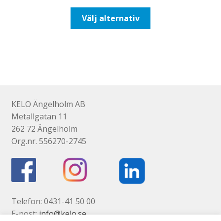
till
Den
Välj alternativ
93,75kr75,00kr
här
produkten
har
flera
varianter.
De
olika
KELO Ängelholm AB
alternativen
Metallgatan 11
kan
262 72 Ängelholm
väljas
Org.nr. 556270-2745
på
produktsidan
Telefon: 0431-41 50 00
E-post:
info@kelo.se