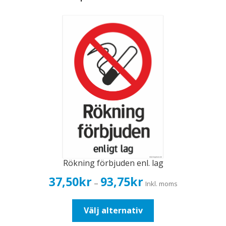
Rökning förbjuden enl. lag
Prisintervall:
37,50
kr
93,75
kr
–
Inkl. moms
37,50kr30,00kr
till
Den
Välj alternativ
93,75kr75,00kr
här