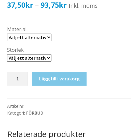
Katalog standardskyltar
Prisintervall:
37,50
kr
93,75
kr
–
Inkl. moms
Köpvillkor Webbshop
37,50kr30,00kr
Sekretess/cookiespolicy; GDPR
till
Material
Kontakt
93,75kr75,00kr
Webbshop
Storlek
Förtäring
Lägg till i varukorg
förbjuden
mängd
Artikelnr:
Kategori:
FÖRBUD
Relaterade produkter